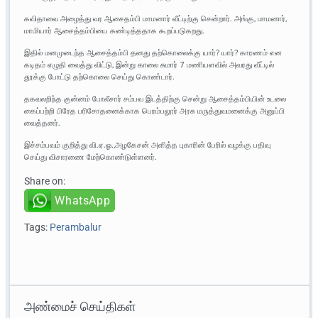
கவிதாவை அழைத்து வர ஆசைதம்பி மாமனார் வீட்டிற்கு சென்றார். அங்கு, மாமனார்,
மாமியார் ஆசைத்தம்பியை கண்டித்ததாக கூறப்படுகறது.
இதில் மனமுடைந்த ஆசைத்தம்பி தனது தற்கொலைக்கு யார்? யார்? காரணம் என
கடிதம் எழுதி வைத்து விட்டு, இன்று காலை சுமார் 7 மணியளவில் அவரது வீட்டில்
தூக்கு போட்டு தற்கொலை செய்து கொண்டார்.
தகவலறிந்த குன்னம் போலீசார் சம்பவ இடத்திற்கு சென்று ஆசைத்தம்பியின் உடலை
கைப்பற்றி பிரேத பரிசோதனைக்காக பெரம்பலூர் அரசு மருத்துவமனைக்கு அனுப்பி
வைத்தனர்.
இச்சம்பவம் குறித்து வி.ஏ.ஓ.,அழகேசன் அளித்த புகாரின் பேரில் வழக்கு பதிவு
செய்து விசாரணை மேற்கொண்டுள்ளனர்.
Share on:
WhatsApp
Tags:
Perambalur
அண்மைச் செய்திகள்