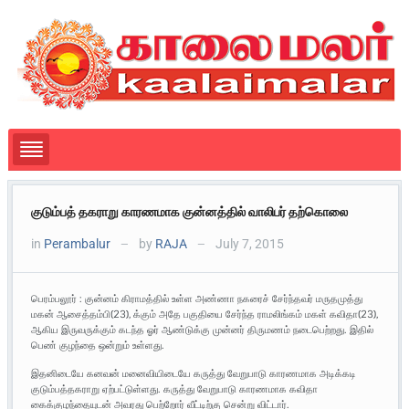
குடும்பத் தகராறு காரணமாக குன்னத்தில் வாலிபர் தற்கொலை
in
Perambalur
by
RAJA
July 7, 2015
—
—
பெரம்பலூர் : குன்னம் கிராமத்தில் உள்ள அண்ணா நகரைச் சேர்ந்தவர் மருதமுத்து
மகன் ஆசைத்தம்பி(23), க்கும் அதே பகுதியை சேர்ந்த ராமலிங்கம் மகள் கவிதா(23),
ஆகிய இருவருக்கும் கடந்த ஓர் ஆண்டுக்கு முன்னர் திருமணம் நடைபெற்றது. இதில்
பெண் குழந்தை ஒன்றும் உள்ளது.
இதனிடையே கனவன் மனைவியிடையே கருத்து வேறுபாடு காரணமாக அடிக்கடி
குடும்பத்தகராறு ஏற்பட்டுள்ளது. கருத்து வேறுபாடு காரணமாக கவிதா
கைக்குழந்தையுடன் அவரது பெற்றோர் வீட்டிற்கு சென்று விட்டார்.