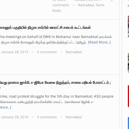
comments
Namakkal
,
Tamil
—
Nadu
ோகனூர் பகுதியில் திமுக சார்பில் ஊராட்சி சபைக் கூட்டங்கள்
a meetings on behalf of DMK in Mohanur near Namakkal நாமக்கல்
 திமுக சார்பில் மோகனூர் கிழக்கு ஒன்றியத்திற்குட்பட்ட ஆரியூர்,
[Read More…]
January 28, 2019
0 comments
Namakkal
—
—
 5வது நாளாக ஜாக்டோ-ஜியோ வேலை நிறுத்தம், சாலை மறியல் போராட்டம் ;
ு
trike, road protest struggle for the 5th day in Namakkal; 450 people
ிக்கைகளை வலியுறுத்தி நாமக்கல்லில் மாவட்ட அளவிலான ஜேக்டோ-
More…]
January 28, 2019
0 comments
Namakkal
—
—