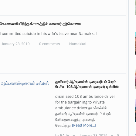
ுகே மனைவி பிரிந்த சோகத்தில் கணவர் தற்கொலை
 committed suicide in his wife’s Leave near Namakkal
January 28, 2019
0 comments
Namakkal
—
—
தனியார் ஆம்புலன்ஸ் டிரைவரிடம் பேரம்
பேசிய 108 ஆம்புலனஸ் டிரைவர் டிஸ்மிஸ்
dismissed 108 ambulance driver
for the bargaining to Private
ambulance driver நாமக்கல்லில்
தனியார் ஆம்புலன்ஸ் டிரைவரிடம் பேரம்
பேசியதாக எழுந்த புகாரைத்
தொடர்ந்து
[Read More…]
by
RAJA
January 28, 2019
0
—
—