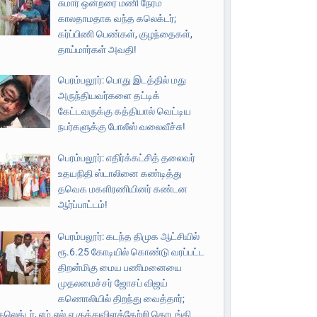
சுமார் ஒன்றரை மணி நேரம்
காலதாமதாக வந்த கலெக்டர்;
கர்ப்பிணி பெண்கள், குழந்தைகள்,
தாய்மார்கள் அவதி!
பெரம்பலூர்: பொது இடத்தில் மது
அருந்தியவர்களை தட்டிக்
கேட்டவருக்கு கத்தியால் வெட்டிய
நபர்களுக்கு போலீஸ் வலைவீச்சு!
பெரம்பலூர்: எதிர்க்கட்சித் தலைவர்
உதயநிதி ஸ்டாலினை கண்டித்து
தவெக மகளிரணியினர் கண்டன
ஆர்ப்பாட்டம்!
பெரம்பலூர்: கடந்த திமுக ஆட்சியில்
ரூ.6.25 கோடியில் கொண்டு வரப்பட்ட
திறன்மிகு மைய பணிமனையை
முதலமைச்சர் ஜோசப் விஜய்
கணொலியில் திறந்து வைத்தார்;
கலெக்டர், எம்.எல்.ஏ குத்துவிளக்கேற்றி தொடங்கி