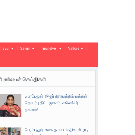
njavur
Salem
Tirunelveli
Vellore
அண்மைச் செய்திகள்
பெரம்பலூர்: இரூர் கிராமத்தில் மக்கள்
தொடர்பு திட்ட முகாம்; கலெக்டர்
தகவல்!
பெரம்பலூர்: உலக தாய்பால் தின விழா ;