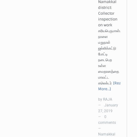
Namakkal
district:
Collector
inspection
on work
கரியபெருமாள்புதூரில்
நாளை
மறுநாள்
ஜல்லிக்கட்டு
போட்டி
நடைபெற
உள்ள
மைதானத்தை
மாவட்ட
கலெக்டர்
[Read
More…]
by
RAJA
January
—
27, 2019
0
—
comments
—
Namakkal