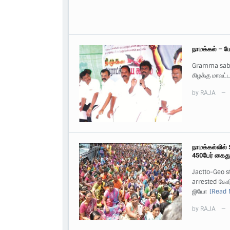
நாமக்கல் – ம
Gramma sabh
கிழக்கு மாவட்ட
by
RAJA
—
நாமக்கல்லில்
450பேர் கைத
Jactto-Geo s
arrested கோர
ஜியோ
[Read 
by
RAJA
—