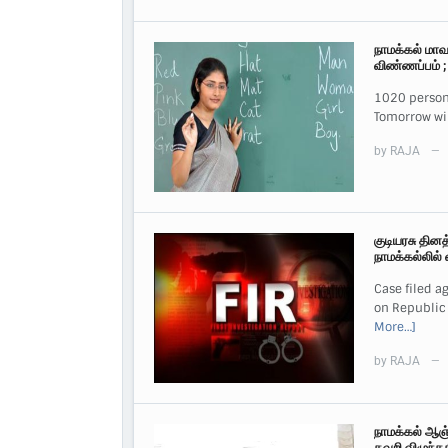
நாமக்கல் மாவ
விண்ணப்பம் ;
1020 persons
Tomorrow will
by
RAJA
—
குடியரசு தின
நாமக்கல்லில்
Case filed a
on Republic D
More…]
by
RAJA
—
நாமக்கல் ஆஞ்
தவறி விழுந்த