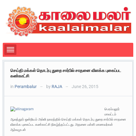
செய்தி மக்கள் தொடர்பு துறை சார்பில் சாதனை விளக்க புகைப்பட
கண்காட்சி
in
Perambalur
by
RAJA
June 26, 2015
—
—
பெரம்பலூர்
மாவட்டம்
ஆலத்தூர் ஒன்றியம் அல்லி நகரத்தில் செய்தி மக்கள் தொடர்பு துறை சார்பில் சாதனை
விளக்க புகைப்பட கண்காட்சி நிகழ்த்தப்பட்டது. அதனை பள்ளி மாணவர்கள்
ஆர்வமுடன்