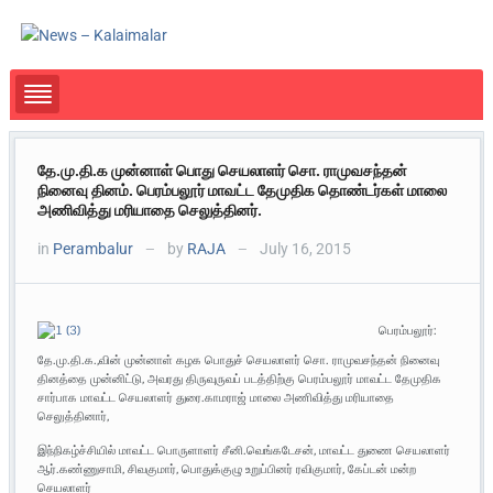
தே.மு.தி.க முன்னாள் பொது செயலாளர் சொ. ராமுவசந்தன்
நினைவு தினம். பெரம்பலூர் மாவட்ட தேமுதிக தொண்டர்கள் மாலை
அணிவித்து மரியாதை செலுத்தினர்.
in
Perambalur
by
RAJA
July 16, 2015
—
—
பெரம்பலூர்:
தே.மு.தி.க.,வின் முன்னாள் கழக பொதுச் செயலாளர் சொ. ராமுவசந்தன் நினைவு
தினத்தை முன்னிட்டு, அவரது திருவுருவப் படத்திற்கு பெரம்பலூர் மாவட்ட தேமுதிக
சார்பாக மாவட்ட செயலாளர் துரை.காமராஜ் மாலை அணிவித்து மரியாதை
செலுத்தினார்,
இந்நிகழ்ச்சியில் மாவட்ட பொருளாளர் சீனி.வெங்கடேசன், மாவட்ட துணை செயலாளர்
ஆர்.கண்ணுசாமி, சிவகுமார், பொதுக்குழு உறுப்பினர் ரவிகுமார், கேப்டன் மன்ற
செயலாளர்