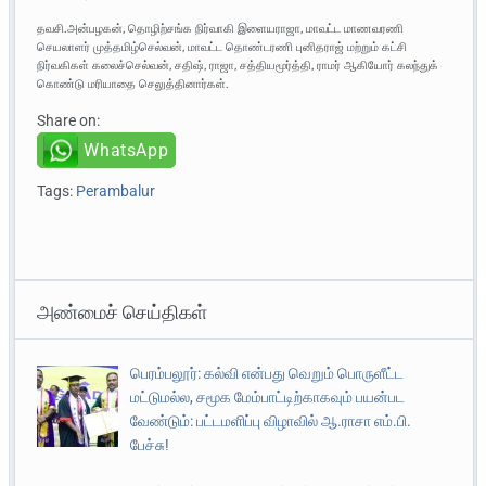
தவசி.அன்பழகன், தொழிற்சங்க நிர்வாகி இளையராஜா, மாவட்ட மாணவரணி
செயலாளர் முத்தமிழ்செல்வன், மாவட்ட தொண்டரணி புனிதராஜ் மற்றும் கட்சி
நிர்வகிகள் கலைச்செல்வன், சதிஷ், ராஜா, சத்தியமூர்த்தி, ராமர் ஆகியோர் கலந்துக்
கொண்டு மரியாதை செலுத்தினார்கள்.
Share on:
WhatsApp
Tags:
Perambalur
அண்மைச் செய்திகள்
பெரம்பலூர்: கல்வி என்பது வெறும் பொருளீட்ட
மட்டுமல்ல, சமூக மேம்பாட்டிற்காகவும் பயன்பட
வேண்டும்: பட்டமளிப்பு விழாவில் ஆ.ராசா எம்.பி.
பேச்சு!