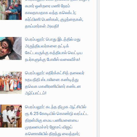
சுமார் ஒன்றரை மணி நேரம்
காலதாமதாக வந்த கலெக்டர்;
கர்ப்பிணி பெண்கள், குழந்தைகள்,
தாய்மார்கள் அவதி!
பெரம்பலூர்: பொது இடத்தில் மது
அருந்தியவர்களை தட்டிக்
கேட்டவருக்கு கத்தியால் வெட்டிய
நபர்களுக்கு போலீஸ் வலைவீச்சு!
பெரம்பலூர்: எதிர்க்கட்சித் தலைவர்
உதயநிதி ஸ்டாலினை கண்டித்து
தவெக மகளிரணியினர் கண்டன
ஆர்ப்பாட்டம்!
பெரம்பலூர்: கடந்த திமுக ஆட்சியில்
ரூ.6.25 கோடியில் கொண்டு வரப்பட்ட
திறன்மிகு மைய பணிமனையை
முதலமைச்சர் ஜோசப் விஜய்
கணொலியில் திறந்து வைத்தார்;