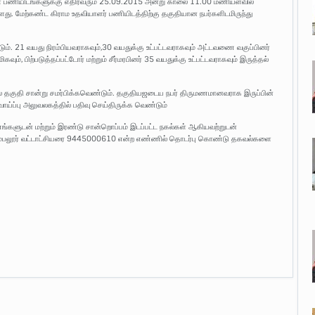
கள் பணியிடங்களுக்கு எதிர்வரும் 25.09.2015 அன்று காலை 11.00 மணியளவில்
ளது. மேற்கண்ட கிராம உதவியாளர் பணியிடத்திற்கு தகுதியான நபர்களிடமிருந்து
ண்டும். 21 வயது நிரம்பியவராகவும்,30 வயதுக்கு உட்பட்டவராகவும் அட்டவணை வகுப்பினர்
ிகவும், பிற்படுத்தப்பட்டோர் மற்றும் சீர்மரபினர் 35 வயதுக்கு உட்பட்டவராகவும் இருத்தல்
டல் தகுதி சான்று சமர்பிக்கவெண்டும். தகுதியஜடைய நபர் திருமணமானவராக இருப்பின்
ாய்ப்பு அலுவலகத்தில் பதிவு செய்திருக்க வெண்டும்
களுடன் மற்றும் இரண்டு சான்றொப்பம் இடப்பட்ட நகல்கள் ஆகியவற்றுடன்
பெரம்பலூர் வட்டாட்சியரை 9445000610 என்ற எண்ணில் தொடர்பு கொண்டு தகவல்களை