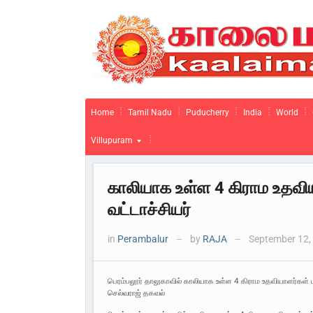
Home
Tamil Nadu
Puducherry
India
World
Villupuram
காலியாக உள்ள 4 கிராம உதவிய
வட்டாச்சியர்
in
Perambalur
by
RAJA
September 12,
—
—
பெரம்பலூர் தாலுகாவில் காலியாக உள்ள 4 கிராம உதவியாளர்கள் 
செல்வராஜ் தகவல்