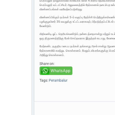
பெரம்பலூர் தாலுக்காவில் காலியாக உள்ள 4 கிராம உதவியாளர்
பெரம்பலூர் வட்டாட்சியர் அலுவலகத்தில் நேர்காணல் நடைபெற உள்
விண்ணப்பங்கள் வரவேற்கப்படுகிறது
விண்ணப்பிக்கும் நபர்கள் 5-ம் வகுப்பு தேர்ச்சி பெற்றிருக்கவெ
பழங்குழயினர் 35 வயதுக்கு உட்பட்டவராகவும், பிற்படுத்தப்பட்டோர் ம
வேண்டும்.
மிதிவண்டி ஓட்ட தெரியவெண்டும், நன்னடத்தைசான்று மற்றும் உ
ஒரு திருமணத்திற்கு மேல் செய்தவராக இருத்தல் கூடாது. வேலைவ
மேற்கண்ட தகுதிய உடைய நபர்கள் தங்களது அசல் சான்று ஆவணங்
நேர்காணலில் கலந்துட கொள்ளலாம். மேலும், விபரங்களுக்கு 
அறிந்து கொள்ளலாம்.
Share on:
WhatsApp
Tags:
Perambalur