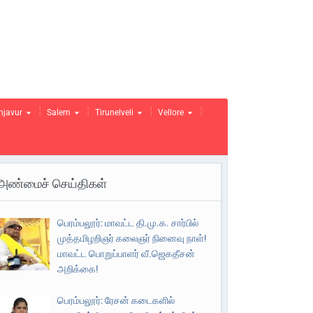
njavur
Salem
Tirunelveli
Vellore
அண்மைச் செய்திகள்
பெரம்பலூர்: மாவட்ட தி.மு.க. சார்பில்
முத்தமிழறிஞர் கலைஞர் நினைவு நாள்!
மாவட்ட பொறுப்பாளர் வீ.ஜெகதீசன்
அறிக்கை!
பெரம்பலூர்: ரேசன் கடைகளில்