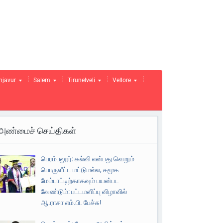
njavur
Salem
Tirunelveli
Vellore
அண்மைச் செய்திகள்
பெரம்பலூர்: கல்வி என்பது வெறும்
பொருளீட்ட மட்டுமல்ல, சமூக
மேம்பாட்டிற்காகவும் பயன்பட
வேண்டும்: பட்டமளிப்பு விழாவில்
ஆ.ராசா எம்.பி. பேச்சு!