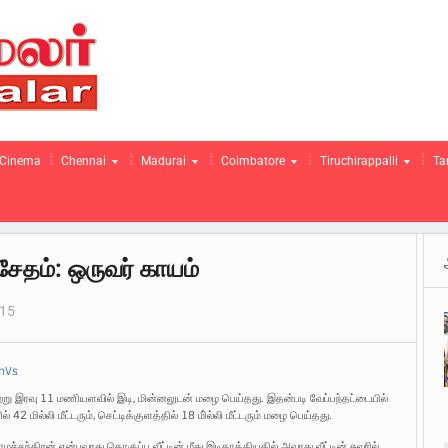
Cinema
Chennai
Madurai
Coimbatore
Tiruchirappalli
Ta
 சேதம்: ஒருவர் காயம்
015
 நேற்று இரவு 11 மணியளவில் இடி, மின்னலுடன் மழை பெய்தது. இதன்படி வேப்பந்தட்டையில்
ல் 42 மில்லி மீட்டரும், செட்டிக்குளத்தில் 18 மி்ல்லி மீட்டரும் மழை பெய்தது.
மச்சந்திரன் என்பவரது தொகுப்பு வீட்டின் மீது இடிதாக்கியதில் அவரது வீட்டின் சுவரில்