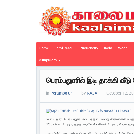
Home
Tamil Nadu
Puducherry
India
World
Villupuram
பெரம்பலுாரில் இடி தாக்கி வீடு
in
Perambalur
by
RAJA
October 12, 2
—
—
பெரம்பலுார் : பெரம்பலுார் மாவட்டத்தில் பல்வேறு கிராமங்களில்
136 மில்லி மீட்டரும், தழுதாழையில் 47 மில்லி மீட்டரும், பெரம்பலுாரி
மழையின்போது எளம்பலுார் எம்.ஜி.ஆர்., நகரில் இடி தாக்கியதில் ரா