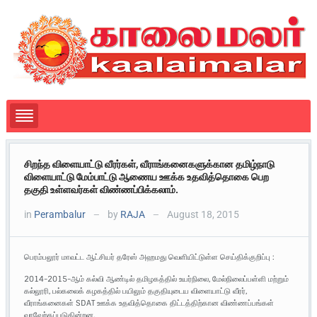
சிறந்த விளையாட்டு வீரர்கள், வீராங்கனைகளுக்கான தமிழ்நாடு
விளையாட்டு மேம்பாட்டு ஆணைய ஊக்க உதவித்தொகை பெற
தகுதி உள்ளவர்கள் விண்ணப்பிக்கலாம்.
in
Perambalur
by
RAJA
August 18, 2015
—
—
பெரம்பலூர் மாவட்ட ஆட்சியர் தரேஸ் அஹமது வெளியிட்டுள்ள செய்திக்குறிப்பு :
2014-2015-ஆம் கல்வி ஆண்டில் தமிழகத்தில் உயர்நிலை, மேல்நிலைப்பள்ளி மற்றும்
கல்லூரி, பல்கலைக் கழகத்தில் பயிலும் தகுதியுடைய விளையாட்டு வீரர்,
வீராங்கனைகள் SDAT ஊக்க உதவித்தொகை திட்டத்திற்கான விண்ணப்பங்கள்
வரவேற்கப்படுகின்றன.