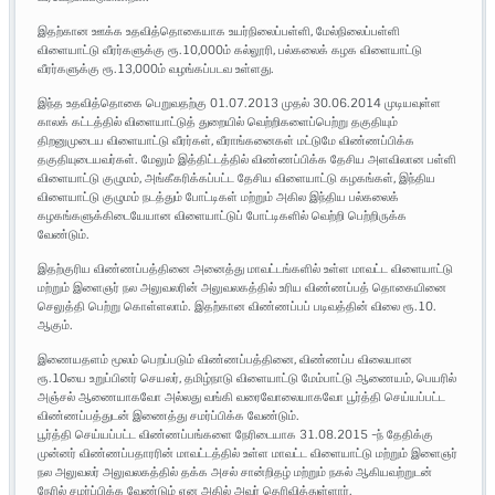
இதற்கான ஊக்க உதவித்தொகையாக உயர்நிலைப்பள்ளி, மேல்நிலைப்பள்ளி
விளையாட்டு வீரர்களுக்கு ரூ.10,000ம் கல்லூரி, பல்கலைக் கழக விளையாட்டு
வீரர்களுக்கு ரூ.13,000ம் வழங்கப்படவ உள்ளது.
இந்த உதவித்தொகை பெறுவதற்கு 01.07.2013 முதல் 30.06.2014 முடியவுள்ள
காலக் கட்டத்தில் விளையாட்டுத் துறையில் வெற்றிகளைப்பெற்று தகுதியும்
திறனுமுடைய விளையாட்டு வீரர்கள், வீராங்கனைகள் மட்டுமே விண்ணப்பிக்க
தகுதியுடையவர்கள். மேலும் இத்திட்டத்தில் விண்ணப்பிக்க தேசிய அளவிலான பள்ளி
விளையாட்டு குழுமம், அங்கீகரிக்கப்பட்ட தேசிய விளையாட்டு கழகங்கள், இந்திய
விளையாட்டு குழுமம் நடத்தும் போட்டிகள் மற்றும் அகில இந்திய பல்கலைக்
கழகங்களுக்கிடையேயான விளையாட்டுப் போட்டிகளில் வெற்றி பெற்றிருக்க
வேண்டும்.
இதற்குரிய விண்ணப்பத்தினை அனைத்து மாவட்டங்களில் உள்ள மாவட்ட விளையாட்டு
மற்றும் இளைஞர் நல அலுவலரின் அலுவலகத்தில் உரிய விண்ணப்பத் தொகையினை
செலுத்தி பெற்று கொள்ளலாம். இதற்கான விண்ணப்பப் படிவத்தின் விலை ரூ.10.
ஆகும்.
இணையதளம் மூலம் பெறப்படும் விண்ணப்பத்தினை, விண்ணப்ப விலையான
ரூ.10யை உறுப்பினர் செயலர், தமிழ்நாடு விளையாட்டு மேம்பாட்டு ஆணையம், பெயரில்
அஞ்சல் ஆணையாகவோ அல்லது வங்கி வரைவோலையாகவோ பூர்த்தி செய்யப்பட்ட
விண்ணப்பத்துடன் இணைத்து சமர்ப்பிக்க வேண்டும்.
பூர்த்தி செய்யப்பட்ட விண்ணப்பங்களை நேரிடையாக 31.08.2015 -ந் தேதிக்கு
முன்னர் விண்ணப்பதாரரின் மாவட்டத்தில் உள்ள மாவட்ட விளையாட்டு மற்றும் இளைஞர்
நல அலுவலர் அலுவலகத்தில் தக்க அசல் சான்றிதழ் மற்றும் நகல் ஆகியவற்றுடன்
நேரில் சமர்ப்பிக்க வேண்டும் என அதில் அவர் தெரிவித்துள்ளார்.