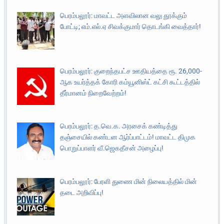
பெரம்பலூர்: மாவட்ட அளவிலான வலு தூக்கும்
போட்டி; எம்.எல்.ஏ சிவக்குமார் தொடங்கி வைத்தார்!
பெரம்பலூர்: குறைந்தபட்ச ஊதியத்தை ரூ. 26,000-
ஆக உயர்த்தக் கோரி கம்யூனிஸ்ட் கட்சி கூட்டத்தில்
தீர்மானம் நிறைவேற்றம்!
பெரம்பலூர்: த.வெ.க. அரசைக் கண்டித்து
தஞ்சையில் கண்டன ஆர்ப்பாட்டம்! மாவட்ட திமுக
பொறுப்பாளர் வீ.ஜெகதீசன் அழைப்பு!
பெரம்பலூர்: பேரளி துணை மின் நிலையத்தில் மின்
தடை அறிவிப்பு!