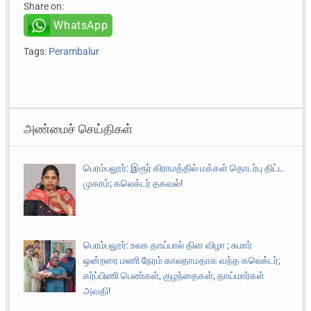
Share on:
WhatsApp
Tags:
Perambalur
அண்மைச் செய்திகள்
பெரம்பலூர்: இரூர் கிராமத்தில் மக்கள் தொடர்பு திட்ட
முகாம்; கலெக்டர் தகவல்!
பெரம்பலூர்: உலக தாய்பால் தின விழா ; சுமார்
ஒன்றரை மணி நேரம் காலதாமதாக வந்த கலெக்டர்;
கர்ப்பிணி பெண்கள், குழந்தைகள், தாய்மார்கள்
அவதி!