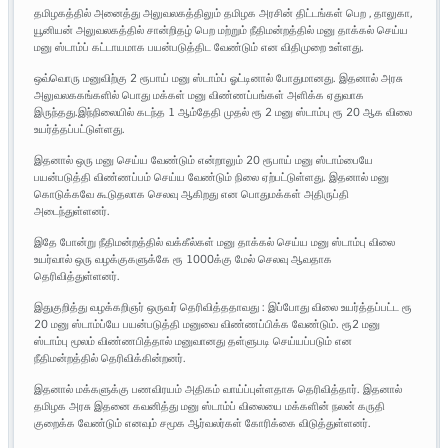
தமிழகத்தில் அனைத்து அலுவலகத்திலும் தமிழக அரசின் திட்டங்கள் பெற , தாலுகா,
யூனியன் அலுவலகத்தில் சான்றிதழ் பெற மற்றும் நீதிமன்றத்தில் மனு தாக்கல் செய்ய
மனு ஸ்டாம்ப் கட்டாயமாக பயன்படுத்திட வேண்டும் என விதிமுறை உள்ளது.
ஒவ்வொரு மனுவிற்கு 2 ரூபாய் மனு ஸ்டாம்ப் ஓட்டினால் போதுமானது. இதனால் அரசு
அலுவலககங்களில் பொது மக்கள் மனு விண்ணப்பங்கள் அளிக்க ஏதுவாக
இருந்தது.இந்நிலையில் கடந்த 1 ஆம்தேதி முதல் ரூ 2 மனு ஸ்டாம்பு ரூ 20 ஆக விலை
உயர்த்தப்பட்டுள்ளது.
இதனால் ஒரு மனு செய்ய வேண்டும் என்றாலும் 20 ரூபாய் மனு ஸ்டாம்பையே
பயன்படுத்தி விண்ணப்பம் செய்ய வேண்டும் நிலை ஏற்பட்டுள்ளது. இதனால் மனு
கொடுக்கவே கூடுதலாக செலவு ஆகிறது என பொதுமக்கள் அதிருப்தி
அடைந்துள்ளனர்.
இதே போன்று நீதிமன்றத்தில் வக்கீல்கள் மனு தாக்கல் செய்ய மனு ஸ்டாம்பு விலை
உயர்வால் ஒரு வழக்குகளுக்கே ரூ 1000க்கு மேல் செலவு ஆவதாக
தெரிவித்துள்ளனர்.
இதுகுறித்து வழக்கறிஞர் ஒருவர் தெரிவித்ததாவது : இப்போது விலை உயர்த்தப்பட்ட ரூ
20 மனு ஸ்டாம்ப்யே பயன்படுத்தி மனுவை விண்ணப்பிக்க வேண்டும். ரூ2 மனு
ஸ்டாம்பு மூலம் விண்ணபித்தால் மனுவானது தள்ளுபடி செய்யப்படும் என
நீதிமன்றத்தில் தெரிவிக்கின்றனர்.
இதனால் மக்களுக்கு பணவிரயம் அதிகம் வாய்ப்புள்ளதாக தெரிவித்தார். இதனால்
தமிழக அரசு இதனை கவனித்து மனு ஸ்டாம்ப் விலையை மக்களின் நலன் கருதி
குறைக்க வேண்டும் எனவும் சமூக ஆர்வலர்கள் கோரிக்கை விடுத்துள்ளனர்.