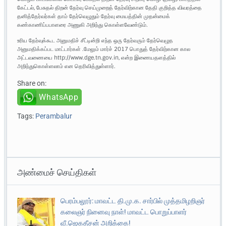
கேட்டல், பேசுதல் திறன் தேர்வு செய்முறைத் தேர்விற்கான தேதி குறித்த விவரத்தை
தனித்தேர்வர்கள் தாம் தேர்வெழுதும் தேர்வு மையத்தின் முதன்மைக்
கண்காணிப்பபாளரை அணுகி அறிந்து கொள்ளவேண்டும்.
உரிய தேர்வுக்கூட அனுமதிச் சீட்டின்றி எந்த ஒரு தேர்வரும் தேர்வெழுத
அனுமதிக்கப்பட மாட்டார்கள் .மேலும் மார்ச் 2017 பொதுத் தேர்விற்கான கால
அட்டவணையை http://www.dge.tn.gov.in, என்ற இணையதளத்தில்
அறிந்துகொள்ளலாம் என தெரிவித்துள்ளார்.
Share on:
WhatsApp
Tags:
Perambalur
அண்மைச் செய்திகள்
பெரம்பலூர்: மாவட்ட தி.மு.க. சார்பில் முத்தமிழறிஞர்
கலைஞர் நினைவு நாள்! மாவட்ட பொறுப்பாளர்
வீ.ஜெகதீசன் அறிக்கை!