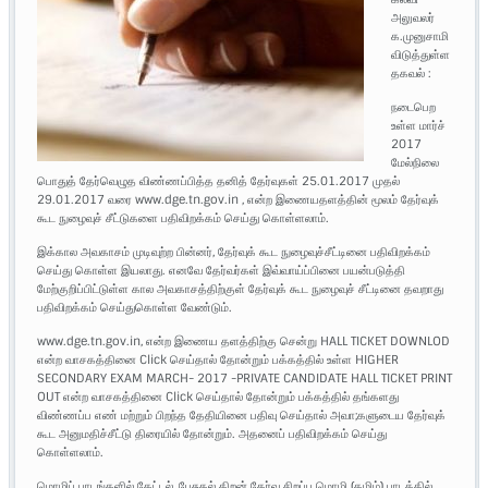
அலுவலர்
க.முனுசாமி
விடுத்துள்ள
தகவல் :
நடைபெற
உள்ள மார்ச்
2017
மேல்நிலை
பொதுத் தேர்வெழுத விண்ணப்பித்த தனித் தேர்வுகள் 25.01.2017 முதல்
29.01.2017 வரை www.dge.tn.gov.in , என்ற இணையதளத்தின் மூலம் தேர்வுக்
கூட நுழைவுச் சீட்டுகளை பதிவிறக்கம் செய்து கொள்ளலாம்.
இக்கால அவகாசம் முடிவுற்ற பின்னர், தேர்வுக் கூட நுழைவுச்சீட்டினை பதிவிறக்கம்
செய்து கொள்ள இயலாது. எனவே தேர்வர்கள் இவ்வாய்ப்பினை பயன்படுத்தி
மேற்குறிப்பிட்டுள்ள கால அவகாசத்திற்குள் தேர்வுக் கூட நுழைவுச் சீட்டினை தவறாது
பதிவிறக்கம் செய்துகொள்ள வேண்டும்.
www.dge.tn.gov.in, என்ற இணைய தளத்திற்கு சென்று HALL TICKET DOWNLOD
என்ற வாசகத்தினை Click செய்தால் தோன்றும் பக்கத்தில் உள்ள HIGHER
SECONDARY EXAM MARCH- 2017 -PRIVATE CANDIDATE HALL TICKET PRINT
OUT என்ற வாசகத்தினை Click செய்தால் தோன்றும் பக்கத்தில் தங்களது
விண்ணப்ப எண் மற்றும் பிறந்த தேதியினை பதிவு செய்தால் அவா;களுடைய தேர்வுக்
கூட அனுமதிச்சீட்டு திரையில் தோன்றும். அதனைப் பதிவிறக்கம் செய்து
கொள்ளலாம்.
மொழிப் பாடங்களில் கேட்டல், பேசுதல் திறன் தேர்வு சிறப்பு மொழி (தமிழ்) பாடத்தில்