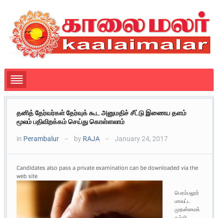
தனித் தேர்வர்கள் தேர்வுக் கூட அனுமதிச் சீட்டு இணைய தளம்
மூலம் பதிவிறக்கம் செய்து கொள்ளலாம்
in
Perambalur
by
RAJA
January 24, 2017
—
—
Candidates also pass a private examination can be downloaded via the
web site
பெரம்பலூர்
மாவட்ட
முதன்மைக்
கல்வி