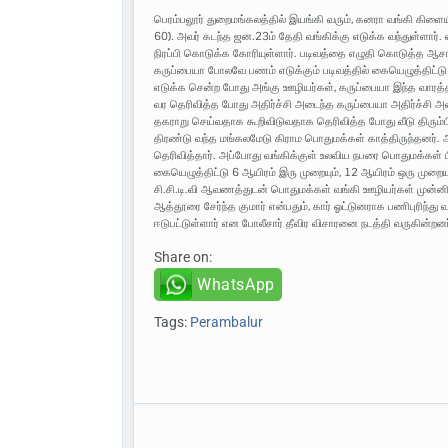
பெரம்பலூர் துறைமங்கலத்தில் இயங்கி வரும், கனரா வங்கி கிளைய
60). அவர் கடந்த ஜன.23ம் தேதி வங்கிக்கு எடுக்க வந்துள்ளார்.
நிரப்பி கொடுக்க கோரியுள்ளார். படிவத்தை எழுதி கொடுத்த ஆ
கருப்பையா போலவே பணம் எடுக்கும் படிவத்தில் கையெழுத்திட்டு 
எடுக்க சென்ற போது அங்கு ஊழியர்கள், கருப்பையா இந்த வாரத்த
வர தெரிவித்த போது அதிர்ச்சி அடைந்த கருப்பையா அதிர்ச்சி அடை
தகராறு செய்வதாக கூறிவிடுவதாக தெரிவித்த போது வீடு திரும்
திரண்டு வந்த மங்கலமேடு கிராம பொதுமக்கள் காத்திருந்தனர்.
தெரிவித்தார். அப்போது வங்கிக்குள் உலவிய நபரை பொதுமக்கள் ப
கையெழுத்திட்டு 6 ஆயிரம் இரு முறையும், 12 ஆயிரம் ஒரு முறை
சி.சி.டி.வி ஆவணத்துடன் பொதுமக்கள் வங்கி ஊழியர்கள் முன்னி
ஆத்தூரை சேர்ந்த குமார் என்பதும், கார் ஓட்டுனராக பணிபுரிந்து
ஈடுபட்டுள்ளார் என போலீசார் தீவிர விசாரனை நடத்தி வருகின்றனர
Share on:
WhatsApp
Tags:
Perambalur