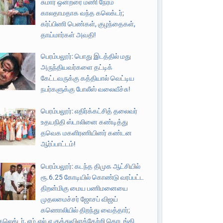
சுமார் ஒன்றரை மணி நேரம்
காலதாமதாக வந்த கலெக்டர்;
கர்ப்பிணி பெண்கள், குழந்தைகள்,
தாய்மார்கள் அவதி!
பெரம்பலூர்: பொது இடத்தில் மது
அருந்தியவர்களை தட்டிக்
கேட்டவருக்கு கத்தியால் வெட்டிய
நபர்களுக்கு போலீஸ் வலைவீச்சு!
பெரம்பலூர்: எதிர்க்கட்சித் தலைவர்
உதயநிதி ஸ்டாலினை கண்டித்து
தவெக மகளிரணியினர் கண்டன
ஆர்ப்பாட்டம்!
பெரம்பலூர்: கடந்த திமுக ஆட்சியில்
ரூ.6.25 கோடியில் கொண்டு வரப்பட்ட
திறன்மிகு மைய பணிமனையை
முதலமைச்சர் ஜோசப் விஜய்
கணொலியில் திறந்து வைத்தார்;
கலெக்டர், எம்.எல்.ஏ குத்துவிளக்கேற்றி தொடங்கி