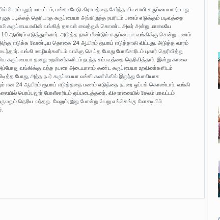
ில் பெரம்பலூர் மாவட்டம், மங்கலமேடு கிராமத்தை சேர்ந்த விவசாயி கருப்யையா (வயது
 எழுத படிக்கத் தெரியாத கருப்பையா அங்கிருந்த நபரிடம் பணம் எடுக்கும் படிவத்தை
சாமி கருப்பையாவின் வங்கித் தகவல் வைத்துக் கொண்ட அவர் அன்று மாலையே
10 ஆயிரம் எடுத்துள்ளார். அடுத்த நாள் மீண்டும் கருப்பையா வங்கிக்கு சென்று பணம்
ிற்கு எடுக்க வேண்டிய தொகை 24 ஆயிரம் ரூபாய் எடுத்தாகி விட்டது. அடுத்த வாரம்
ந்தார். வங்கி ஊழியர்களிடம் வாக்கு செய்த போது போலீசாரிடம் புகார் தெரிவித்து
பிய கருப்பையா தனது உறவினர்களிடம் நடந்த சம்பவத்தை தெரிவித்தார். இன்று காலை
 அப்போது வங்கிக்கு வந்த நபரை அடையாளம் கண்ட கருப்பையா உறவினர்களிடம்
ிடித்த போது, அந்த நபர் கருப்பையா வங்கி கண்க்கில் இருந்து போலியாக
யும் என 24 ஆயிரம் ரூபாய் எடுத்ததை பணம் எடுத்தை நபரை ஒப்பக் கொண்டார். வங்கி
லையில் பெரம்பலூர் போலீசாரிடம் ஒப்படைத்தனர். விசாரனையில் சேலம் மாவட்டம்
 வருவதும் தெரிய வந்தது. மேலும், இது போன்று வேறு எங்கெங்கு மோசடியில்
்.