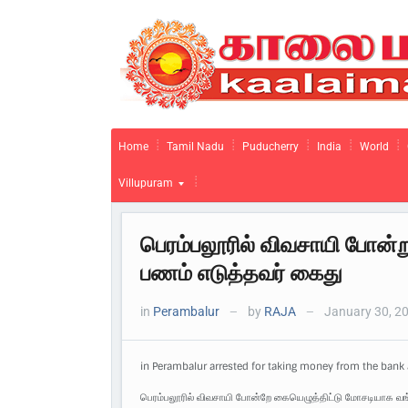
Home
Tamil Nadu
Puducherry
India
World
Villupuram
பெரம்பலூரில் விவசாயி போன்று
பணம் எடுத்தவர் கைது
in
Perambalur
by
RAJA
January 30, 2
—
—
in Perambalur arrested for taking money from the bank 
பெரம்பலூரில் விவசாயி போன்றே கையெழுத்திட்டு மோசடியாக வங்க