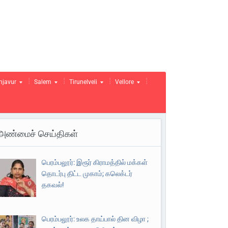
njavur
Salem
Tirunelveli
Vellore
அண்மைச் செய்திகள்
பெரம்பலூர்: இரூர் கிராமத்தில் மக்கள்
தொடர்பு திட்ட முகாம்; கலெக்டர்
தகவல்!
பெரம்பலூர்: உலக தாய்பால் தின விழா ;