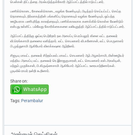
பென்சன் திட்டத்தை அமல்படுத்தக்கோரி ஆர்ப்பாட்டத்தில் ஈடுபட்டனர்.
பணிக்கொடை, சேவைக்கொடை, வழங்க வேண்டியும், பிடித்தம் செய்யப்பட்ட செய்த
தொகையும், நிர்வாகத்தின் பங்களிப்பு தொகையும் வழங்க வேண்டியும், ஒப்பந்த
ஊழியராக பணிபுரிந்த காலத்தையும், பணிக்காலமாக கணக்கில் கொள்ள வேண்டும்
என்பது உள்ளிட்ட பல்வேறு கோரிக்கைகளை வலியுறுத்தி ஆர்ப்பாட்டத்தில் ஈடுப்பட்டனர்.
ஆர்ப்பாட்டத்திற்கு ஓய்வு பெற்றோர் நல அமைப்பு பெரம்பலூர் கிளை வட்ட தலைவர்
வி.ரெங்கசாமி தலைமை வகித்தார். வட்ட செயலாளர் வி.கணேசன், வட்ட பொருளாளர்
பி.முத்துசாமி ஆகியோர் விளக்கவுரை ஆற்றினர்.
சிஐடியு மாவட்ட தலைவர் சிற்றம்பலம், மாவட்ட செயலாளர் ஆர்.அழகர்சாமி, மின்ஊழியர்
மத்திய அமைப்பு வட்ட தலைவர் ரெ.இராஜகுமாரன், வட்ட செயலாளர் எஸ்.அகஸ்டின்,
மற்றும் முருகேசன், பி.கிருஷ்ணசாமி ஆகியோர் ஆர்ப்பாட்ட உரையாற்றினார்கள்.
முடிவில் ராமர் நன்றி கூறினார்.
Share on:
WhatsApp
Tags:
Perambalur
அண்மைச் செய்திகள்