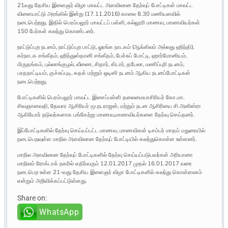
21வது தேசிய இளைஞர் விழா மாவட்ட அளவிலான தேர்வுப் போட்டிகள் மாவட்ட
விளையாட்டு அரங்கில் இன்று (17.11.2016) காலை 8.30 மணியளவில்
நடைபெற்றது. இதில் பெரம்பலூர் மாவட்டப் பள்ளி, கல்லூரி மாணவ, மாணவியர்கள்
150 பேர்கள் கலந்து கொண்டனர்.
நாட்டுப்புற நடனம், நாட்டுப்புற பாட்டு, ஓரங்க நாடகம் (ஆங்கிலம் அல்லது ஹிந்தி),
கர்நாடக சங்கீதம், ஹிந்துஸ்தானி சங்கீதம், பேச்சுப் போட்டி, ஹார்மோனியம்,
மிருதங்கம், புல்லாங்குழல், வீணை, சிதார், கிடார், தபேலா, மணிப்புரி நடனம்,
பரதநாட்டியம், குச்சுப்புடி, கதக் மற்றும் ஒடிஸி நடனம் ஆகிய நடனப்போட்டிகள்
நடைபெற்றது.
போட்டிகளில் பெரம்பலூர் மாவட்ட இசைப்பள்ளி தலைமையாசிரியர் கோ.மா.
சிவஞானவதி, தேவார ஆசிரியர் மூ.நடராஜன், மற்றும் நடன ஆசிரியை சி.அனிஸ்ரா
ஆகியோர் நடுவர்களாக பங்கேற்று மாணவ,மாணவியர்களை தேர்வு செய்தனர்.
இப்போட்டிகளில் தேர்வு செய்யப்பட்ட மாணவ, மாணவிகள் டிசம்பர் மாதம் மதுரையில்
நடைபெறவுள்ள மாநில அளவிலான தேர்வுப் போட்டியில் கலந்துகொள்ள உள்ளனர்.
மாநில அளவிலான தேர்வுப் போட்டிகளில் தேர்வு செய்யப்படுபவர்கள் அரியானா
மாநிலம் ரோக்டாக் நகரில் எதிர்வரும் 12.01.2017 முதல் 16.01.2017 வரை
நடைபெற உள்ள 21-வது தேசிய இளைஞர் விழா போட்டிகளில் கலந்து கொள்ளலாம்
என்றும் அறிவிக்கப்பட்டுள்ளது.
Share on:
WhatsApp