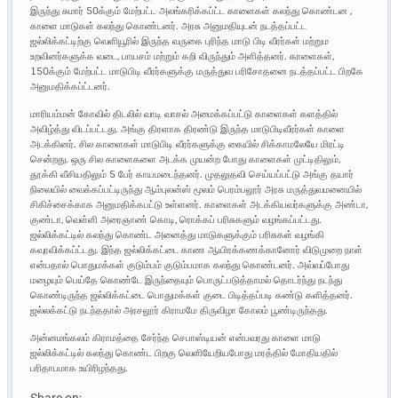
இருந்து சுமார் 50க்கும் மேற்பட்ட அலங்கரிக்கப்ட்ட காளைகள் கலந்து கொண்டன ,
காளை மாடுகள் கலந்து கொண்டனர். அரசு அனுமதியுடன் நடத்தப்பட்ட
ஜல்லிக்கட்டிற்கு வெளியூரில் இருந்த வருகை புரிந்த மாடு பிடி வீரர்கள் மற்றும
உறவினர்களுக்க வடை, பாயசம் மற்றும் கறி விருந்தும் அளித்தனர். காளைகள்,
150க்கும் மேற்பட்ட மாடுபிடி வீரர்களுக்கு மருத்துவ பரிசோதனை நடத்தப்பட்ட பிறகே
அனுமதிக்கப்ட்டனர்.
மாரியம்மன் கோவில் திடலில் வாடி வாசல் அமைக்கப்பட்டு காளைகள் களத்தில்
அவிழ்த்து விடப்பட்டது. அங்கு திரளாக திரண்டு இருந்த மாடுபிடிவீரர்கள் காளை
அடக்கினர். சில காளைகள் மாடுபிடி வீரர்களுக்கு கையில் சிக்காமலேயே மிரட்டி
சென்றது. ஒரு சில காளைகளை அடக்க முயன்ற போது காளைகள் முட்டிதிலும்,
தூக்கி வீசியதிலும் 5 பேர் காயமடைந்தனர். முதலுதவி செய்யப்பட்டு அங்கு தயார்
நிலையில் வைக்கப்பட்டிருந்து ஆம்புலன்ஸ் மூலம் பெரம்பலூர் அரசு மருத்துவமனையில்
சிகிச்சைக்காக அனுமதிக்கபட்டு உள்ளனர். காளைகள் அடக்கியவர்களுக்கு அண்டா,
குண்டா, வெள்ளி அரைஞாண் கொடி, ரொக்கப் பரிசுகளும் வழங்கப்பட்டது.
ஜல்லிக்கட்டில் கலந்து கொண்ட அனைத்து மாடுகளுக்கும் பரிசுகள் வழங்கி
கவுரவிக்கப்ட்டது. இந்த ஜல்லிக்கட்டை காண ஆயிரக்கணக்கானோர் விடுமுறை நாள்
என்பதால் பொதுமக்கள் குடும்பம் குடும்பமாக கலந்து கொண்டனர். அவ்வப்போது
மழையும் பெய்தே கொண்டே இருந்தையும் பொருட்படுத்தாமல் தொடர்ந்து நடந்து
கொண்டிருந்த ஜல்லிக்கட்டை பொதுமக்கள் குடை பிடித்தப்படி கண்டு களித்தனர்.
ஜல்லக்கட்டு நடந்ததால் அரசலூர் கிராமமே திருவிழா கோலம் பூண்டிருந்தது.
அன்னமங்கலம் கிராமத்தை சேர்ந்த செபாஸ்டியன் என்பவரது காளை மாடு
ஜல்லிக்கட்டில் கலந்து கொண்ட பிறகு வெளியேறியபோது மரத்தில் மோதியதில்
பரிதாபமாக உயிரிழந்தது.