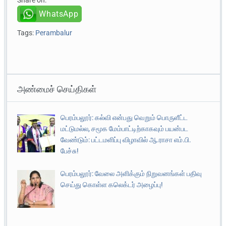
Share on:
WhatsApp
Tags:
Perambalur
அண்மைச் செய்திகள்
பெரம்பலூர்: கல்வி என்பது வெறும் பொருளீட்ட
மட்டுமல்ல, சமூக மேம்பாட்டிற்காகவும் பயன்பட
வேண்டும்: பட்டமளிப்பு விழாவில் ஆ.ராசா எம்.பி.
பேச்சு!
பெரம்பலூர்: வேலை அளிக்கும் நிறுவனங்கள் பதிவு
செய்து கொள்ள கலெக்டர் அழைப்பு!