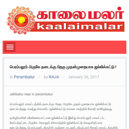
பெரம்பலூர் அருகே தடைக்கு பிறகு முதன்முறையாக ஜல்லிக்கட்டு !
in
Perambalur
by
RAJA
January 26, 2017
—
—
Jallikattu near in perambalur
பெரம்பலூர் மாவட்டத்தில் தடைக்கு பிறகு அருகே முதல் முறையாக ஜல்லிக்கட்டு
நடைபெற்றது. கலந்து கொண்ட ஜல்லிக்கட்டு காளை மரத்தில் மோதி உயிரிழந்தது.
தமிழர்களின் வீரவிளையாட்டான ஜல்லிக்கட்டு இன்று பெரம்பலூர் மாவட்டம்,
வேப்பந்தட்டை அருகே அரசலூர் கிராமத்தில் ஜல்லிக்கட்டு வெகுசிறப்பாக
நடைபெற்றது. பெரம்பலூர், திருச்சி, தஞ்சை, கடலூர், விழுப்புரம் சேலம் மாவட்டங்களில்