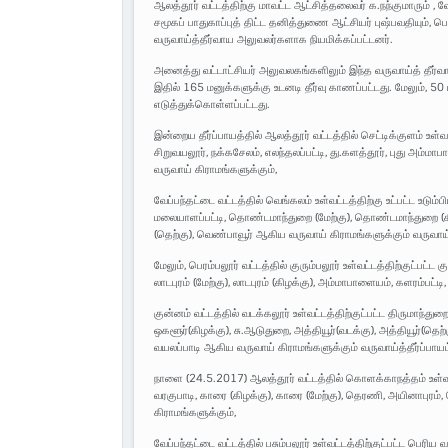
ஆலத்தூர் வட்டத்திற்கு மாவட்ட ஆட்சித்தலைவர் க.நந்குமாரும் , வ
சமூகப் பாதுகாப்புத் திட்ட தனித்துணை ஆட்சியர் புஷ்பவதியும், பெர
வருவாய்த்தீர்வாய அலுவலர்களாக நியமிக்கப்பட்டனர்.
அனைத்து வட்டாட்சியர் அலுவலகங்களிலும் இந்த வருவாய்த் தீர்வ
இதில் 165 மனுக்களுக்கு உடனடி தீர்வு காணப்பட்டது. மேலும், 5
எடுத்துக்கொள்ளப்பட்டது.
இன்றைய தீர்ப்பாயத்தில் ஆலத்தூர் வட்டத்தில் செட்டிக்குளம் உள்வ
சிறுவயலூர், நக்கசேலம், எலந்தலப்பட்டி, து.களத்தூர், புது அம்மா
வருவாய் கிராமங்களுக்கும்,
வேப்பந்தட்டை வட்டத்தில் வெங்கலம் உள்வட்டத்திற்கு உட்பட்ட உடும்பி
மலையாளப்பட்டி, தொண்டமாந்துறை (மேற்கு), தொண்டமாந்துறை (கிழக்
(தெற்கு), வெண்பாவூர் ஆகிய வருவாய் கிராமங்களுக்கும் வருவாய்த
மேலும், பெரம்பலூர் வட்டத்தில் குரும்பலூர் உள்வட்டத்திற்குட்பட்ட குர
லாடபுரம் (மேற்கு), லாடபுரம் (கிழக்கு), அம்மாபாளையம், களரம்பட
குன்னம் வட்டத்தில் வடக்கலூர் உள்வட்டத்திற்குட்பட்ட திருமா
ஒகளூர்(கிழக்கு), சு.ஆடுதுறை, அத்தியூர்(வடக்கு), அத்தியூர்(தெற்கு
வயலப்பாடி ஆகிய வருவாய் கிராமங்களுக்கும் வருவாய்த்தீர்ப்பாய
நாளை (24.5.2017) ஆலத்தூர் வட்டத்தில் கொளக்காநத்தம் உள்வட்டத்த
வரகுபாடி, காரை (கிழக்கு), காரை (மேற்கு), தெரணி, அயினாபுரம
கிராமங்களுக்கும்,
வேப்பந்தட்டை வட்டத்தில் பசும்பலூர் உள்வட்டத்திற்குட்பட்ட பெரிய வ