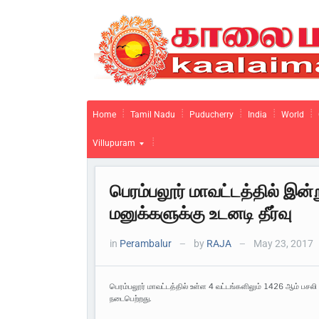
Home
Tamil Nadu
Puducherry
India
World
Villupuram
பெரம்பலூர் மாவட்டத்தில் இன்
மனுக்களுக்கு உடனடி தீர்வு
in
Perambalur
by
RAJA
May 23, 2017
—
—
பெரம்பலூர் மாவட்டத்தில் உள்ள 4 வட்டங்களிலும் 1426 ஆம் பசல
நடைபெற்றது.