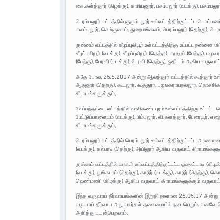
கை.கள்த்தூர் (கிழக்கு), காரியனூர், பசும்பலூர் (வடக்கு), பசும்ப
பெரம்பலூர் வட்டத்தில் குரும்பலூர் உள்வட்டத்திற்குட்பட்ட பொம்மன
எளம்பலூர், செங்குணம், துறைமங்கலம், பெரம்பலூர் (தெற்கு), பெர
குன்னம் வட்டத்தில் கீழப்புலியூர் உள்வட்டத்திற்கு உட்பட்ட நன்னை (
கீழப்புலியூர் (வடக்கு), கீழப்புலியூர் (தெற்கு), எழுமூர் (மேற்கு), ம
(மேற்கு), பேரளி (வடக்கு), பேரளி (தெற்கு), ஒதியம் ஆகிய வருவாய்
அதே போல, 25.5.2017 அன்று ஆலத்தூர் வட்டத்தில் கூத்தூர் உள்
ஆதனூர் (தெற்கு), கூடலூர், கூத்தூர், புஜங்கராயநல்லூர், நொச்சிக்க
கிராமங்களுக்கும்,
வேப்பந்தட்டை வட்டத்தில் வாலிகண்டபுரம் உள்வட்டத்திற்கு உட்பட்ட
மேட்டுப்பாளையம் (வடக்கு), பிம்பலூர், வி.களத்தூர், பேரையூர், எ
கிராமங்களுக்கும்,
பெரம்பலூர் வட்டத்தில் பெரம்பலூர் உள்வட்டத்திற்குட்பட்ட அரணாரை
(வடக்கு), கல்பாடி (தெற்கு), அயிலூர் ஆகிய வருவாய் கிராமங்களுக
குன்னம் வட்டத்தில் வரகூர் உள்வட்டத்திற்குட்பட்ட ஓலைப்பாடி (கிழக்க
(வடக்கு), துங்கபுரம் (தெற்கு), காடூர் (வடக்கு), காடூர் (தெற்கு
வெண்மணி (கிழக்கு) ஆகிய வருவாய் கிராமங்களுக்கும் வருவாய்த்
இந்த வருவாய் தீர்வாயங்களின் இறுதி நாளான 25.05.17 அன்று சம
வருவாய் தீர்வாய அலுவலர்கள் தலைமையில் நடைபெறும். எனவே 
அளித்து பயன்பெறலாம்.