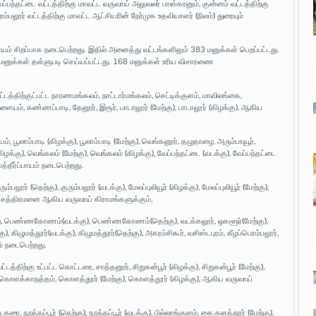
ேப்பந்தட்டை வட்டத்திற்கு மாவட்ட வருவாய் அலுவலர் பாஸ்கரனும், குன்னம் வட்டத்திற்கு
ம்பலூர் வட்டத்திற்கு மாவட்ட ஆட்சியரின் நேர்முக உதவியாளர் (நிலம்) துரையும்
ாயம் சிறப்பாக நடைபெற்றது. இதில் அனைத்து வட்டங்களிலும் 383 மனுக்கள் பெறப்பட்டது.
0 மனுக்கள் தள்ளுபடி செய்யப்பட்டது. 168 மனுக்கள் உரிய விசாரணை
ட்டத்திற்குட்பட்ட நாரணமங்கலம், நாட்டார்மங்கலம், செட்டிக்குளம், மாவிலங்கை,
பாளையம், கண்ணப்பாடி, தேனூர், இரூர், பாடாலூர் (மேற்கு), பாடாலூர் (கிழக்கு), ஆகிய
யம், பூலாம்பாடி (கிழக்கு), பூலாம்பாடி (மேற்கு), வெங்கனூர், தழுதாழை, அரும்பாவூர்,
கு), வெங்கலம் (மேற்கு), வெங்கலம் (கிழக்கு), வேப்பந்தட்டை (வடக்கு), வேப்பந்தட்டை
்தீர்ப்பாயம் நடைபெற்றது.
ும்பலூர் (தெற்கு), குரும்பலூர் (வடக்கு), மேலப்புலியூர் (கிழக்கு), மேலப்புலியூர் (மேற்கு),
்டி, சத்திரமனை ஆகிய வருவாய் கிராமங்களுக்கும்,
ந்துறை, பெண்ணகோணம்(வடக்கு), பெண்ணகோணம்(தெற்கு), வடக்கலூர், ஒகளூர்(மேற்கு),
), கிழுமத்தூர்(வடக்கு), கிழுமத்தூர்(தெற்கு), அகரம்சிகூர், வசிஸ்டபுரம், கீழப்பெரம்பலூர்,
ம் நடைபெற்றது.
ிற்கு உட்பட்ட கொட்டரை, சாத்தனூர், சிறுகன்பூர் (கிழக்கு), சிறுகன்பூர் (மேற்கு),
், கொளக்காநத்தம், கொளத்தூர் (மேற்கு), கொளத்தூர் (கிழக்கு), ஆகிய வருவாய்
டகரை, நூத்தப்பூர் (தெற்கு), நூத்தப்பூர் (வடக்கு), பில்லாங்குளம், கை.களத்தூர் (மேற்கு),