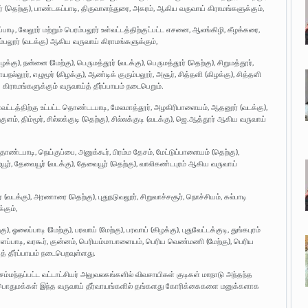
லூர் (தெற்கு), பாண்டகப்பாடி, திருவாளந்துரை, அகரம், ஆகிய வருவாய் கிராமங்களுக்கும்,
ப்பாடி, வேலூர் மற்றும் பெரம்பலூர் உள்வட்டத்திற்குட்பட்ட எசனை, ஆலங்கிழி, கீழக்கரை,
ம்பலூர் (வடக்கு) ஆகிய வருவாய் கிராமங்களுக்கும்,
கிழக்கு), நன்னை (மேற்கு), பெருமத்தூர் (வடக்கு), பெருமத்தூர் (தெற்கு), சிறுமத்தூர்,
ழவராயநல்லூர், எழுமூர் (கிழக்கு), ஆண்டிக் குரும்பலூர், அசூர், சித்தளி (கிழக்கு), சித்தளி
 கிராமங்களுக்கும் வருவாய்த் தீர்ப்பாயம் நடைபெறும்.
வட்டத்திற்கு உட்பட்ட தொண்டடபாடி, மேலமாத்தூர், அழகிரிபாளையம், ஆதனூர் (வடக்கு),
ுளம், திம்மூர், சில்லக்குடி (தெற்கு), சில்லக்குடி (வடக்கு), ஜெ.ஆத்தூர் ஆகிய வருவாய்
 தொண்டபாடி, நெய்குப்பை, அனுக்கூர், பிரம்ம தேசம், மேட்டுப்பாளையம் (தெற்கு),
றையூர், தேவையூர் (வடக்கு), தேவையூர் (தெற்கு), வாலிகண்டபுரம் ஆகிய வருவாய்
 (வடக்கு), அரணாரை (தெற்கு), புதுநடுவலூர், சிறுவாச்சசூர், நொச்சியம், கல்பாடி
்கும்,
ு), ஓலைப்பாடி (மேற்கு), பரவாய் (மேற்கு), பரவாய் (கிழக்கு), புதுவேட்டக்குடி, துங்கபுரம்
), கொளப்பாடி, வரகூர், குன்னம், பெரியம்மாபாளையம், பெரிய வெண்மணி (மேற்கு), பெரிய
 தீர்ப்பாயம் நடைபெறவுள்ளது.
்மந்தப்பட்ட வட்டாட்சியர் அலுவலகங்களில் விவசாயிகள் குடிகள் மாநாடு அந்தந்த
பொதுமக்கள் இந்த வருவாய் தீர்வாயங்களில் தங்களது கோரிக்கைகளை மனுக்களாக