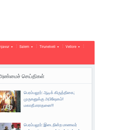
njavur
Salem
Tirunelveli
Vellore
அண்மைச் செய்திகள்
பெரம்பலூர்: ஆடிக் கிருத்திகை;
முருகனுக்கு அபிஷேகம்!
மகாதீபாராதனை!!
பெரம்பலூர்: இடைநின்ற மாணவர்