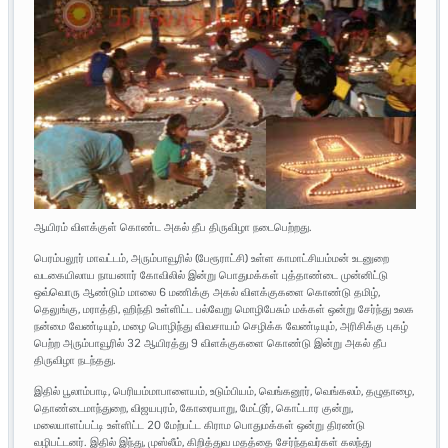
ஆயிரம் விளக்குள் கொண்ட அகல் தீப திருவிழா நடைபெற்றது.
பெரம்பலூர் மாவட்டம், அரும்பாவூரில் (பேரூராட்சி) உள்ள காமாட்சியம்மன் உடனுறை
வடகையிலாய நாயனார் கோவிலில் இன்று பொதுமக்கள் புத்தாண்டை முன்னிட்டு
ஒவ்வொரு ஆண்டும் மாலை 6 மணிக்கு அகல் விளக்குகளை கொண்டு தமிழ்,
தெலுங்கு, மராத்தி, ஹிந்தி உள்ளிட்ட பல்வேறு மொழிபேசும் மக்கள் ஒன்று சேர்ந்து உலக
நன்மை வேண்டியும், மழை பொழிந்து விவசாயம் செழிக்க வேண்டியும், அரிசிக்கு புகழ்
பெற்ற அரும்பாவூரில் 32 ஆயிரத்து 9 விளக்குகளை கொண்டு இன்று அகல் தீப
திருவிழா நடந்தது.
இதில் பூலாம்பாடி, பெரியம்மாபாளையம், உடும்பியம், வெங்கனூர், வெங்கலம், தழுதாழை,
தொண்டைமாந்துறை, விஜயபுரம், கோரையாறு, மேட்டூர், கொட்டார குன்று,
மலையாளப்பட்டி உள்ளிட்ட 20 மேற்பட்ட கிராம பொதுமக்கள் ஒன்று திரண்டு
வழிபட்டனர். இதில் இந்து, முஸ்லீம், கிறித்துவ மதத்தை சேர்ந்தவர்கள் கலந்து