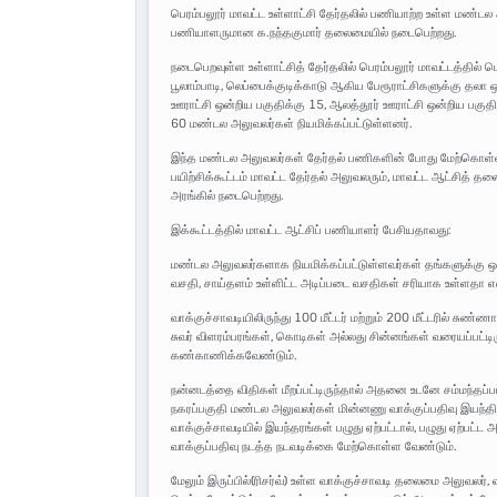
பெரம்பலூர் மாவட்ட உள்ளாட்சி தேர்தலில் பணியாற்ற உள்ள மண்டல 
பணியாளருமான க.நந்தகுமார் தலைமையில் நடைபெற்றது.
நடைபெறவுள்ள உள்ளாட்சித் தேர்தலில் பெரம்பலூர் மாவட்டத்தில் பெ
பூலாம்பாடி, லெப்பைக்குடிக்காடு ஆகிய பேரூராட்சிகளுக்கு தலா 
ஊராட்சி ஒன்றிய பகுதிக்கு 15, ஆலத்தூர் ஊராட்சி ஒன்றிய பகுத
60 மண்டல அலுவலர்கள் நியமிக்கப்பட்டுள்ளனர்.
இந்த மண்டல அலுவலர்கள் தேர்தல் பணிகளின் போது மேற்கொள்ளவ
பயிற்சிக்கூட்டம் மாவட்ட தேர்தல் அலுவலரும், மாவட்ட ஆட்சித் 
அரங்கில் நடைபெற்றது.
இக்கூட்டத்தில் மாவட்ட ஆட்சிப் பணியாளர் பேசியதாவது:
மண்டல அலுவலர்களாக நியமிக்கப்பட்டுள்ளவர்கள் தங்களுக்கு ஒது
வசதி, சாய்தளம் உள்ளிட்ட அடிப்படை வசதிகள் சரியாக உள்ளதா 
வாக்குச்சாவடியிலிருந்து 100 மீட்டர் மற்றும் 200 மீட்டரில் சு
சுவர் விளரம்பரங்கள், கொடிகள் அல்லது சின்னங்கள் வரையப்பட்டி
கண்காணிக்கவேண்டும்.
நன்னடத்தை விதிகள் மீறப்பட்டிருந்தால் அதனை உடனே சம்மந்தப்பட
நகரப்பகுதி மண்டல அலுவலர்கள் மின்னணு வாக்குப்பதிவு இயந்த
வாக்குச்சாவடியில் இயந்தரங்கள் பழுது ஏற்பட்டால், பழுது ஏற்பட
வாக்குப்பதிவு நடத்த நடவடிக்கை மேற்கொள்ள வேண்டும்.
மேலும் இருப்பில்(ரிசர்வ்) உள்ள வாக்குச்சாவடி தலைமை அலுவலர