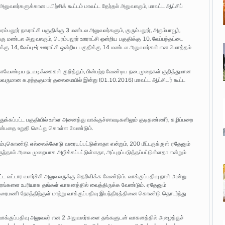
அலுவலர்களுக்கான பயிற்சிக் கூட்டம் மாவட்ட தேர்தல் அலுவலரும், மாவட்ட ஆட்சிப்
ரம்பலூர் நகராட்சி பகுதிக்கு 3 மண்டல அலுவலர்களும், குரும்பலூர், அரும்பாவூர்,
ஒரு மண்டல அலுவலரும், பெரம்பலூர் ஊராட்சி ஒன்றிய பகுதிக்கு 10, வேப்பந்தட்டை
ிக்கு 14, வேப்பு+ர் ஊராட்சி ஒன்றிய பகுதிக்கு 14 மண்டல அலுவலர்கள் என மொத்தம்
ேண்டிய நடவடிக்கைகள் குறித்தும், பின்பற்ற வேண்டிய நடைமுறைகள் குறித்துமான
தலைவருமான க.நந்தகுமார் தலைமையில் இன்று (01.10.2016) மாவட்ட ஆட்சியர் கூட்ட
க்கப்பட்ட பகுதியில் உள்ள அனைத்து வாக்குச்சாவடிகளிலும் குடிதண்ணீர், கழிப்பறை
என்பதை உறுதி செய்து கொள்ள வேண்டும்.
ண்ணாம்புகொண்டு எல்லைக்கோடு வரையப்பட்டுள்ளதா என்றும், 200 மீட்டருக்குள் ஏதேனும்
ருந்தால் அவை முறையாக அழிக்கப்பட்டுள்ளதா, அப்புறப்படுத்தப்பட்டுள்ளதா என்றும்
்ட வட்டார வளர்ச்சி அலுவலருக்கு தெரிவிக்க வேண்டும். வாக்குப்பதிவு நாள் அன்று
ிரங்களை உபரியாக தங்கள் வாகனத்தில் வைத்திருக்க வேண்டும். ஏதேனும்
்ட அரைமணி நேரத்திற்குள் மாற்று வாக்குப்பதிவு இயந்திரத்தினை கொண்டு தொடர்ந்து
், வாக்குப்பதிவு அலுவலர் என 2 அலுவலர்களை தங்களுடன் வாகனத்தில் அழைத்துச்