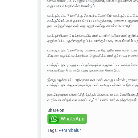
செல்ல வேண்டும். ஏதேனும் வாக்குச்சாவடிகளில் அலுவலர்கள் தே
அலுவலரிடம் தெரிவிக்க வேண்டும்.
வாக்குப்பதிவு 7 மணிக்கு தொடங்க வேண்டும். வாக்குப்பதிவு 
வாக்குப்பெட்டிகள் தயார் செய்ய வாக்குச்சாவடி தலைமை அலுவலருக்க
நடைபெற்றுள்ளதா என்பதை உறுதி செய்து கொள்ள வேண்டும்.
வாக்குச்சீட்டின் அடிக்கட்டையில் வாக்காளரின் வரிசைஎண் குறிக
ஒதுக்கப்பட்ட பகுதிகளுக்குட்பட்ட வாக்குச்சாவடி மையங்களில் சு
வாக்குப்பதிவு 5 மணிக்கு முடிவடையும் நேரத்தில் வாக்குச்சாவ
சீட்டினை வழங்கி வாக்களிக்க அனுமதிக்க வாக்குச்சாவடி தலைம
வாக்குப்பதிவு முடிந்தவுடன் தங்களுக்கு ஒதுக்கப்பட்ட வாக்குச்ச
மையத்திற்கு கொண்டு வந்து ஒப்படைக்க வேண்டும்.
இன்று வழங்கப்பட்ட அறிவுரைகளை மண்டல அலுவலர்கள் முறையாகப்
வாக்குப்பதிவு அலுவலர்களுக்கு மண்டல அலுவலர்கள் பயிற்சி வக
நடைபெறவுள்ள உள்ளாட்சித் தேர்தல் நேர்மையாகவும், வெளிப்படை
வழங்க வேண்டும் என மாவட்ட ஆட்சிப் பணியாளர் க.நந்தக்குமார் 
Share on:
WhatsApp
Tags:
Perambalur