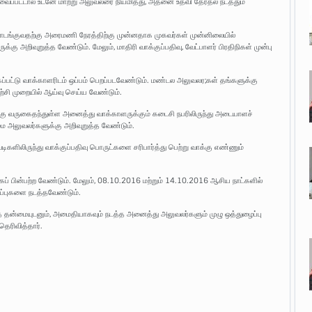
வைப்பட்டால் உடனே மாற்று அலுவலரை நியமித்து, அதனை உதவி தேர்தல் நடத்தும்
தொடங்குவதற்கு அரைமணி நேரத்திற்கு முன்னதாக முகவர்கள் முன்னிலையில்
ு அறிவுறுத்த வேண்டும். மேலும், மாதிரி வாக்குப்பதிவு, வேட்பாளர் பிரதிநிகள் முன்பு
்கப்பட்டு வாக்காளரிடம் ஒப்பம் பெறப்படவேண்டும். மண்டல அலுவலர;கள் தங்களுக்கு
ழற்சி முறையில் ஆய்வு செய்ய வேண்டும்.
டிக்கு வருகைதந்துள்ள அனைத்து வாக்காளருக்கும் கடைசி நபரிலிருந்து அடையாளச்
ை அலுவலர்களுக்கு அறிவுறுத்த வேண்டும்.
ாவடிகளிலிருந்து வாக்குப்பதிவு பொருட்களை சரிபார்த்து பெற்று வாக்கு எண்ணும்
 பின்பற்ற வேண்டும். மேலும், 08.10.2016 மற்றும் 14.10.2016 ஆசிய நாட்களில்
ுப்புகளை நடத்தவேண்டும்.
த் தன்மையுடனும், அமைதியாகவும் நடத்த அனைத்து அலுவலர்களும் முழு ஒத்துழைப்பு
தெரிவித்தார்.