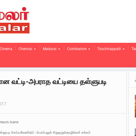
Cinema
Chennai
Madurai
Coimbatore
Tiruchirappalli
Ta
ன வட்டி-அபராத வட்டியை தள்ளுபடி
2017
eneurs loans
ளுபடி செய்யவேண்டும் : பெரம்பலூர் சிறுகுறுதொழில்கள் சங்கம்