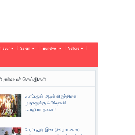
njavur
Salem
Tirunelveli
Vellore
அண்மைச் செய்திகள்
பெரம்பலூர்: ஆடிக் கிருத்திகை;
முருகனுக்கு அபிஷேகம்!
மகாதீபாராதனை!!
பெரம்பலூர்: இடைநின்ற மாணவர்