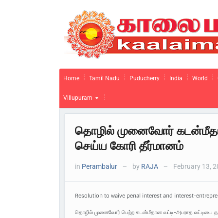
Home
Tamil Nadu
Puducherry
India
World
Villupuram
தொழில் முனைவோர் கடன்மீதா
செய்ய கோரி தீர்மானம்
in
Perambalur
by
RAJA
February 13, 
—
—
Resolution to waive penal interest and interest-entrepr
தொழில் முனைவோர் பெற்ற கடன்மீதான வட்டி-அபராத வட்டியை தள்