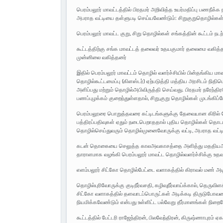
பெரம்பலூர் மாவட்டத்தில் பிரதமர் அறிவித்த உயர்மதிப்பு பணநீ
அபராத வட்டியை தள்ளுபடி செய்யவேண்டும்: சிறுகுறுதொழில்கள் சங
பெரம்பலூர் மாவட்ட குறு, சிறு தொழில்கள் சங்கத்தின் கூட்டம் நடந
கூட்டத்திற்கு சங்க மாவட்டத் தலைவர் உதயகுமார் தலைமை வகித்த
முன்னிலை வகித்தனர்
இதில் பெரம்பலூர் மாவட்டம் தொழில் வளர்ச்சியில் பின்தங்கிய ம
தொழில்கூட்டமைப்பு (கிளஸ்டர்) ஏற்படுத்தி மத்திய அரசிடம் ந
அளிப்பது மற்றும் தொழில்அபிவிருத்தி செய்வது. பிரதமர் நரேந்தி
பணப்புழக்கம் குறைந்துள்ளதால், சிறு,குறு தொழில்கள் முடங்கிப
பெரம்பலூரை பொறுத்தவரை கட்டிடங்களுக்கு தேவையான கிரில் வ
பத்திரப்பதிவுகள் ஏதும் நடைபெறாததால் புதிய தொழில்கள் தொடங
தொழில்செய்துவரும் தொழில்முனைவோருக்கு வட்டி, அபராத வட்
கடன் தொகையை செலுத்த காலஅவகாசத்தை அளித்து மததியஅரசு
தாராளமாக வழங்கி பெரம்பலூர் மாவட்ட தொழில்வளர்ச்சிக்கு உத
எளம்பலூர் சிட்கோ தொழில்பேட்டை வளாகத்தில் கிராவல் மண் அட
தொழில்புரிவோருக்கு குடிநீர்வசதி, கழிவுநீர்வாய்க்கால், தெரு
சிட்கோ வளாகத்தில் தளவாடப்பொருட்கள் அடிக்கடி திருடுபோவ
நியமிக்கவேண்டும் என்பது உள்ளிட்ட பல்வேறு தீர்மானங்கள் நிறைவ
கூட்டத்தில் பேட்டரி ராஜேந்திரன், பிலவேந்திரன், கிருஷ்ணாபுரம