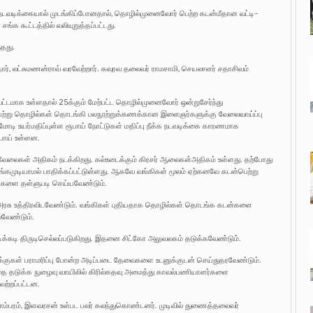
க்க நடவடிக்கையால் முடங்கிப்போனதால், தொழில்முனைவோர் பெற்ற கடன்மீதான வட்டி-
்க கூட்டத்தில் வலியுறுத்தப்பட்டது.
்தது.
ார், லட்சுமணன்ராவ் வரவேற்றார். கவுரவ தலைவர் ராமசாமி, செயலாளர் சதாசிவம்
ாவட்டமாக உள்ளதால் 25க்கும் மேற்பட்ட தொழில்முனைவோர் ஒன்றுசேர்ந்து
ிதிபெற்று தொழில்கள் தொடங்கி பலநூற்றுக்கணக்கான இளைஞர்களுக்கு வேலைவாய்ப்பு
ரமோடி உயர்மதிப்புள்ள ரூபாய் நோட்டுகள் மதிப்பு நீக்க நடவடிக்கை காரணமாக
்போய் உள்ளன.
ேலைகள் அதிகம் நடக்கிறது. கல்உடைக்கும் கிரசர் ஆலைகள்அதிகம் உள்ளது. தற்போது
்கமுடியாமல் பாதிக்கப்பட்டுள்ளது. ஆகவே வங்கிகள் மூலம் ஏற்கனவே கடன்பெற்று
டிகளை தள்ளுபடி செய்யவேண்டும்.
 உத்திரவிடவேண்டும். வங்கிகள் புதியதாக தொழில்கள் தொடங்க கடன்களை
வவேண்டும்.
ிக்கடி திருடிசெல்லப்படுகிறது. இதனை சிட்கோ அலுவலகம் தடுக்கவேண்டும்.
விளக்குகள் பராமரிப்பு போன்ற அடிப்படை தேவைகளை உடனுக்குடன் செய்துதரவேண்டும்.
தை தடுக்க நுழைவு வாயிலில் கிரில்கதவு அமைத்து காவல்பணியாளர்களை
ேற்றப்பட்டன.
் ஏகாம்பரம், இளவரசன் உள்பட பலர் கலந்துகொண்டனர். முடிவில் துணைத்தலைவர்