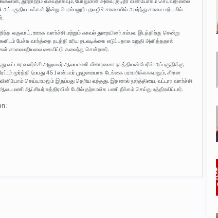
ங்கலான, துர்நாற்றம் வீசுவதாகவும், போதுமான அளவு குடிநீர் வினியோகம் செய்வதில்லை
ி அப்பகுதிய மக்கள் இன்று பெரம்பலூர் புறவழிச் சாலையில் அமர்ந்து சாலை மறியலில்
்.
ிந்த வருவாய், ஊரக வளர்ச்சி மற்றும் காவல் துறையினர் சம்பவ இடத்திற்கு சென்று
ளிடம் பேச்சு வார்த்தை நடத்தி உரிய நடவடிக்கை எடுப்பதாக உறுதி அளித்ததால்
கள் சாலைமறியலை கைவிட்டு கலைந்து சென்றனர்.
த்து வட்டார வளர்ச்சி அலுவலர் ஆலயமணி விசாரணை நடத்தியன் பேரில் அப்பகுதிக்கு
ரேட்டர் மூர்த்தி (வயது 45 ) என்பவர் முழுமையாக டேங்கை பராமரிக்காகமலும், சீரான
வினியோம் செய்யாமலும் இருப்பது தெரிய வந்தது. இதனால் மூர்த்தியை, வட்டார வளர்ச்சி
ஆலயமணி ஆட்சியர் உத்திரவின் பேரில் தற்காலிக பணி நீக்கம் செய்து உத்திரவிட்டார்.
on: