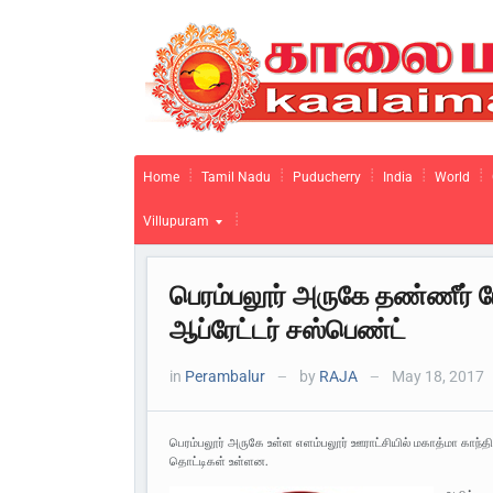
Home
Tamil Nadu
Puducherry
India
World
Villupuram
பெரம்பலூர் அருகே தண்ணீர் டே
ஆப்ரேட்டர் சஸ்பெண்ட்
in
Perambalur
by
RAJA
May 18, 2017
—
—
பெரம்பலூர் அருகே உள்ள எளம்பலூர் ஊராட்சியில் மகாத்மா காந்தி நக
தொட்டிகள் உள்ளன.