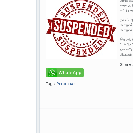
அதில் கல
எனக் கூற
ஈடுபட்டனர
தகவல் அற
பொதுமக்க
பொதுமக்
இது குறி
டேங் ஆப்
தண்ணீர் 
அலுவலர் 
Share 
WhatsApp
Tags:
Perambalur