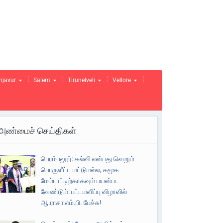
njavur
Salem
Tirunelveli
Vellore
அண்மைச் செய்திகள்
பெரம்பலூர்: கல்வி என்பது வெறும்
பொருளீட்ட மட்டுமல்ல, சமூக
மேம்பாட்டிற்காகவும் பயன்பட
வேண்டும்: பட்டமளிப்பு விழாவில்
ஆ.ராசா எம்.பி. பேச்சு!