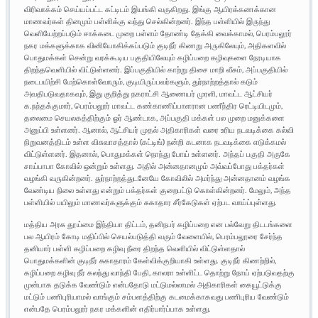
விரிவாக்கம் செய்யப்பட்ட கட்டிடம் இயங்கி வருகிறது. இங்கு ஆயிரக்கணக்கான
மாணவர்கள் தினமும் பள்ளிக்கு வந்து செல்கின்றனர். இந்த பள்ளியில் இருந்து
வெளியேற்றப்படும் சாக்கடை முறை பள்ளம் தோண்டி தேக்கி வைக்காமல், பெரம்பலூர்
நகர மக்களுக்காக வினியோகிக்கப்படும் குடிநீர் கிணறு அருகிலேயும், அதிகளவில்
பொதுமக்கள் சென்று வரக்கூடிய பகுதியிலேயும் கழிப்பறை கழிவுகளை நேரடியாக
திறந்தவெளியில் விட்டுள்ளனர். இப்பகுதியில் காற்று திசை மாறி வீசும், அப்பகுதியில்
நடைபயிற்சி மேற்கொள்வோரும், குடியிருப்பவர்களும், துர்நாற்றத்தால் கடும்
அவதிபடுவதாகவும், இது குறித்து நகராட்சி ஆணையர் முரளி, மாவட்ட ஆட்சியர்
க.நந்தக்குமார், பெரம்பலூர் மாவட்ட கண்காணிப்பாளரான பணீந்திர ரெட்டியிடமும்,
தலைமை செயலகத்திற்கும் ஓர் ஆண்டாக, அப்பகுதி மக்கள் பல முறை மனுக்களை
அனுப்பி உள்ளனர். ஆனால், ஆட்சியர் முதல் அதிகாரிகள் வரை உரிய நடவடிக்கை கல்வி
நிறுவனத்திடம் உள்ள விசுவாசத்தால் (கட்டிங்) நன்றி கடனாக நடவடிக்கை எடுக்கமல்
விட்டுள்ளனர். இதனால், பொதுமக்கள் நொந்து போய் உள்ளனர். அந்தப் பகுதி அருகே
சாய்பாபா கோவில் ஒன்றும் உள்ளது. அதில் அன்னதானமும் அவ்வப்போது பக்தர்கள்
வழங்கி வருகின்றனர். துர்நாற்றத்துடனேயே கோவிலில் அமர்ந்து அன்னதானம் வழங்க
வேண்டிய நிலை உள்ளது என்றும் பக்தர்கள் குறைபட்டு கொள்கின்றனர். மேலும், அந்த
பள்ளியில் பயிலும் மாணவர்களுக்கும் சுகாதார சீர்கேடுகள் ஏற்பட வாய்ப்புள்ளது.
மத்திய அரசு தூய்மை இந்தியா திட்டம், தனிநபர் கழிப்பறை என பல்வேறு திடடங்களை
பல ஆயிரம் கோடி மதிப்பில் செயல்படுத்தி வரும் வேளையில், பெரம்பலூரை சேர்ந்த
தனியார் பள்ளி கழிப்பறை கழிவு நீரை திறந்த வெளியில் விட்டுள்ளதால்
பொதுமக்களின் குடிநீர் சுகாதாரம் கேள்விக்குறியாகி உள்ளது. குடிநீர் கிணற்றில்,
கழிப்பறை கழிவு நீர் கலந்து வாந்தி பேதி, காலரா உள்ளிட்ட தொற்று நோய் ஏற்படுவதற்கு
முன்பாக தடுக்க வேண்டும் என்பதோடு மட்டுமல்லாமல் அதிகாரிகள் கையூட்டுக்கு
மட்டும் பணிபுரியாமல் வாங்கும் சம்பளத்திற்கு கடமைக்காகவது பணிபுரிய வேண்டும்
என்பதே பெரம்பலூர் நகர மக்களின் எதிர்பார்ப்பாக உள்ளது.