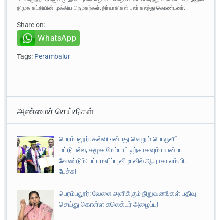
திமுக கட்சியின் முக்கிய பிரமுகர்கள், நிர்வாகிகள் பலர் கலந்து கொண்டனர்.
Share on:
WhatsApp
Tags:
Perambalur
அண்மைச் செய்திகள்
பெரம்பலூர்: கல்வி என்பது வெறும் பொருளீட்ட
மட்டுமல்ல, சமூக மேம்பாட்டிற்காகவும் பயன்பட
வேண்டும்: பட்டமளிப்பு விழாவில் ஆ.ராசா எம்.பி.
பேச்சு!
பெரம்பலூர்: வேலை அளிக்கும் நிறுவனங்கள் பதிவு
செய்து கொள்ள கலெக்டர் அழைப்பு!