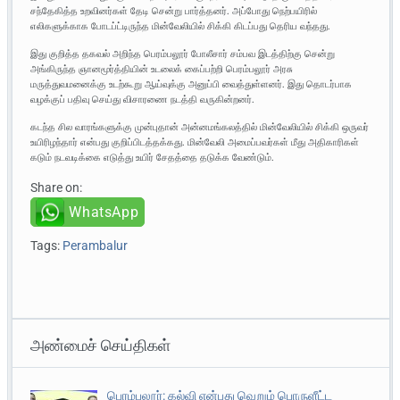
சந்தேகித்த உறவினர்கள் தேடி சென்று பார்த்தனர். அப்போது நெற்பயிரில்
எலிகளுக்காக போடப்ட்டிருந்த மின்வேலியில் சிக்கி கிடப்பது தெரிய வந்தது.
இது குறித்த தகவல் அறிந்த பெரம்பலூர் போலீசார் சம்பவ இடத்திற்கு சென்று
அங்கிருந்த ஞானமூர்த்தியின் உடலைக் கைப்பற்றி பெரம்பலூர் அரசு
மருத்துவமனைக்கு உடற்கூறு ஆய்வுக்கு அனுப்பி வைத்துள்ளனர். இது தொடர்பாக
வழக்குப் பதிவு செய்து விசாரணை நடத்தி வருகின்றனர்.
கடந்த சில வாரங்களுக்கு முன்புதான் அன்னமங்கலத்தில் மின்வேலியில் சிக்கி ஒருவர்
உயிரிழந்தார் என்பது குறிப்பிடத்தக்கது. மின்வேலி அமைப்பவர்கள் மீது அதிகாரிகள்
கடும் நடவடிக்கை எடுத்து உயிர் சேதத்தை தடுக்க வேண்டும்.
Share on:
WhatsApp
Tags:
Perambalur
அண்மைச் செய்திகள்
பெரம்பலூர்: கல்வி என்பது வெறும் பொருளீட்ட