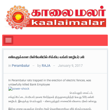
எலிகளுக்கான மின்வேலியில் சிக்கிய வங்கி ஊழியர் பலி
in
Perambalur
by
RAJA
January 9, 2017
—
—
In Perambalur rats trapped in the erection of electric fences, was
unlawfully killed Bank Employee
பெரம்பலூர் மாவட்டம்,
சங்குப்பேட்டை, பெரியார் நகரை சேர்ந்தவர் திருஞானமூர்த்தி (வயது 50), வங்கி
ஊழியர். இவருக்கு பெரம்பலூர் – விளாமுத்தூர் சாலையில் விவசாய நிலம் உள்ளது.
இன்று மாலை வயலுக்கு சென்ற அவர் வெகுநேரமாகியும வீடு திரும்பாததால்,