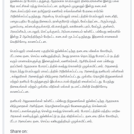
ஜல்லிக்கட்டு போராட்டத்துக்கு ஆதரவாக பெரம்பலூர் திரையரங்களில் இன்று பகல்
நேர காட்சிகள் ரத்து செய்யப்பட்டன. தமிழகம் முழுவதும் இன்று கடைகள்
அடைக்கப்படும் என தமிழ்நாடு வணிகர் சங்கங்களின் பேரவை சார்பில்
அறிவிக்கப்பட்டிருந்தது. அதன்படி பெரம்பலூர் மாவட்டத்தில் பெரம்பலூர் கடைவீதி,
பழைய,புதிய பேருந்து நிலையம், நான்குரோடு மற்றும், வேப்பந்தட்டை, அரும்பாவூர்,
பூலாம்பாடி, லப்பைக்குடிக்காடு, வி.களத்தூர், வாலிகண்டபுரம், வேப்பூர், குன்னம்,
அகரம்சீகூர், பாடாலூர், செட்டிக்குளம், அம்மாபாளையம் உள்ளிட்ட பல்வேறு ஊர்களில்
இன்று 2 ஆயிரத்திற்கும் மேற்பட்ட கடைகள் மூடப்பட்டிருந்தது. இதனால் சாலைகள்
வெறிச்சோடி காணப்பட்டன.
பெரம்பலூர் பாலக்கரை பகுதியில் ஜல்லிக்கட்டிற்கு தடையை விலக்க கோரியும்,
பீட்டாவை தடை செய்ய வலியுறுத்தியும், 3வது நாளாக தொடர்ந்து போராட்டம் நடத்தி
வரும் மாணவர்களுக்கு இளைஞர்கள், வணிகர்கள், ஆசிரியர்கள் என பல்வேறு
தரப்பினர் ஆதரவாக போராட்டத்தில் கலந்து கொண்டு முழக்கமிட்டனர். அதனைத்
தொடர்ந்து பெரம்பலூர் மாவட்டத்தில் அறிவிக்கப்பட்டபடி அனைத்து தனியார் பள்ளிகள்
, கல்லூரிகள் அனைத்தும் விடுமுறை அளிக்கப்பட்டது. முக்கிய தொழில் நிறுவனங்கள்
மற்றும் தனியர் பேருந்துகளும் இயக்கபடாமல் நிறுத்தி வைக்கப்பட்டது. பேருந்து
நிலையங்கள் மற்றும் முக்கிய வீதிகள் மக்கள் நடமாட்டமின்றி வெறிச்சோடி
காணப்பட்டன.
தனியார் அலுவலகங்கள் உள்ளிட்ட பல்வேறு நிறுவனங்கள் ஜல்லிகட்டிற்கு ஆதரவாக
விடுமுறைகள் அளித்தன. தொழிலாளர்களும் வேலைகளுக்கு செல்லாமல்
போராட்டகளங்களுக்கு சென்று கலந்து கொண்டனர். போராட்டத்தில் மத்திய மாநில
அரசுகள் கண்டித்தும், ஜல்லிக்கட்டு நடத்த விதிக்கப்பட்ட தடையை நீக்க கோரியும்,
பீட்டா அமைப்பை தடை செய்ய வலியுறுத்தியும் முழக்கமிட்டனர்.
Share on: