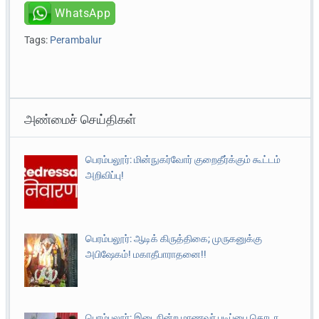
WhatsApp
Tags:
Perambalur
அண்மைச் செய்திகள்
பெரம்பலூர்: மின்நுகர்வோர் குறைதீர்க்கும் கூட்டம்
அறிவிப்பு!
பெரம்பலூர்: ஆடிக் கிருத்திகை; முருகனுக்கு
அபிஷேகம்! மகாதீபாராதனை!!
பெரம்பலூர்: இடைநின்ற மாணவர் படிப்பை தொடர