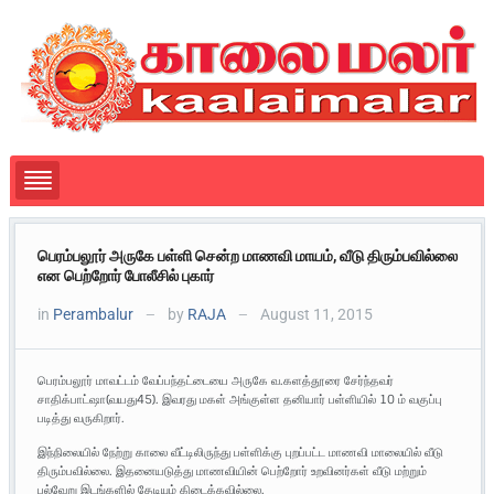
பெரம்பலூர் அருகே பள்ளி சென்ற மாணவி மாயம், வீடு திரும்பவில்லை
என பெற்றோர் போலீசில் புகார்
in
Perambalur
by
RAJA
August 11, 2015
—
—
பெரம்பலூர் மாவட்டம் வேப்பந்தட்டையை அருகே வ.களத்தூரை சேர்ந்தவர்
சாதிக்பாட்ஷா(வயது45). இவரது மகள் அங்குள்ள தனியார் பள்ளியில் 10 ம் வகுப்பு
படித்து வருகிறார்.
இந்நிலையில் நேற்று காலை வீட்டிலிருந்து பள்ளிக்கு புறப்பட்ட மாணவி மாலையில் வீடு
திரும்பவில்லை. இதனையடுத்து மாணவியின் பெற்றோர் உறவினர்கள் வீடு மற்றும்
பல்வேறு இடங்களில் தேடியும் கிடைக்கவில்லை.