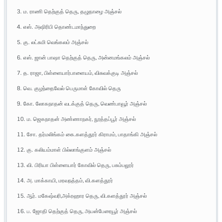
3. ம. ராணி தெற்குத் தெரு, தழுதாழை அஞ்சல்
4. எஸ். அஷிரிபி தொண்டமாந்துறை
5. கு. லட்சுமி வெங்கலம் அஞ்சல்
6. எஸ். ஜான் பாஷா தெற்குத் தெரு, அன்னமங்கலம் அஞ்சல்
7. த. ராஜா, பிள்ளையார்பாளையம், விசுவக்குடி அஞ்சல்
8. வெ. குழந்தைவேல் பெருமாள் கோவில் தெரு
9. கோ. லோகநாதன் வடக்குத் தெரு, வெண்பாவூர் அஞ்சல்
10. ம. ஜெகநாதன் அண்ணாநகர், நூத்தப்பூர் அஞ்சல்
11. சோ. தர்மலிங்கம் கை.களத்தூர் கிராமம், பாதாங்கி அஞ்சல்
12. கு. கலியம்மாள் பில்லாங்குளம் அஞ்சல்
13. வி. பிரியா பிள்ளையார் கோவில் தெரு, பசும்பலூர்
14. அ. மாக்காயி, மரவநத்தம், வி.களத்தூர்
15. ஆர். மகேஷ்வரி,அக்ரஹார தெரு, வி.களத்தூர் அஞ்சல்
16. ப. ஜோதி தெற்குத் தெரு, அயன்பேரையூர் அஞ்சல்