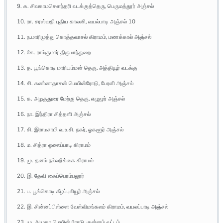
9. க. சிவகாமசௌந்தரி வடக்குத்தெரு, பெருமத்தூர் அஞ்சல்
10. ரா. சரஸ்வதி புதிய காலனி, வயல்பாடி அஞ்சல் 10
11. ந.மாரிமுத்து கொத்தவாசல் கிராமம், மணக்கால் அஞ்சல்
12. கே. ராம்குமார் திருமாந்துறை
13. த. பூங்கொடி மாரியம்மன் தெரு, அத்தியூர் வடக்கு
14. சி. கண்ணதாசன் மெயின்ரோடு, பேரளி அஞ்சல்
15. க. அழகுதுரை மேற்கு தெரு, எழுமூர் அஞ்சல்
16. நா. இந்திரா சித்தளி அஞ்சல்
17. சி. இராமசாமி வ.உ.சி. நகர், ஓகளூர் அஞ்சல்
18. ம. சித்ரா ஓலைப்பாடி கிராமம்
19. மு. தனம் நல்லறிக்கை கிராமம்
20. இ. தேவி கைப்பெரம்பலூர்
21. ப. பூங்கொடி கீழப்புலியூர் அஞ்சல்
22. இ. சின்னப்பிள்ளை வேள்விமங்கலம் கிராமம், வயலப்பாடி அஞ்சல்
23. மு. அமுதா மெயின் ரோடு, குன்னம் வட்டம்