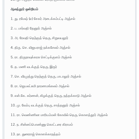
ஆலத்தூர் ஒன்றியம்
1. து. ரமேஷ் (எ) சேகர் அடைக்கம்பட்டி அஞ்சல்
2. ப. பார்வதி தேனூர் அஞ்சல்
3. அ. ரேவதி தெற்குத் தெரு, சிறுவயலூர்
4. திரு. செ. விஜயராஜ் நக்கசேலம் அஞ்சல்
5. ரா. திருநாவுக்கரசு செட்டிக்குளம் அஞ்சல்
6. த. மணி வடக்குத் தெரு, இரூர்
7. செ. வீரமுத்து தெற்குத் தெரு, பாடாலூர் அஞ்சல்
8. ரா. ஜெயலட்சுமி நாரணமங்கலம் அஞ்சல்
9. என்.கே. கர்ணன், கிழக்குத் தெரு, நத்தக்காடு அஞ்சல்
10. மு. வேம்பு வடக்குத் தெரு, சாத்தனூர் அஞ்சல்
11. ரா. வெண்ணிலா மாரியம்மன் கோவில் தெரு, கொளத்தூர் அஞ்சல்
12. ந. சின்னப்பொண்ணு கொட்டரை கிராமம்
13. நா. துரைராஜ் கொளக்காநத்தம்