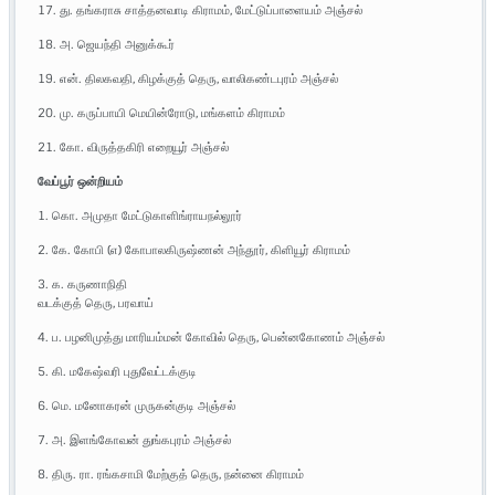
17. து. தங்கராசு சாத்தனவாடி கிராமம், மேட்டுப்பாளையம் அஞ்சல்
18. அ. ஜெயந்தி அனுக்கூர்
19. என். திலகவதி, கிழக்குத் தெரு, வாலிகண்டபுரம் அஞ்சல்
20. மு. கருப்பாயி மெயின்ரோடு, மங்களம் கிராமம்
21. கோ. விருத்தகிரி எறையூர் அஞ்சல்
வேப்பூர் ஒன்றியம்
1. கொ. அமுதா மேட்டுகாளிங்ராயநல்லூர்
2. கே. கோபி (எ) கோபாலகிருஷ்ணன் அந்தூர், கிளியூர் கிராமம்
3. க. கருணாநிதி
வடக்குத் தெரு, பரவாய்
4. ப. பழனிமுத்து மாரியம்மன் கோவில் தெரு, பென்னகோணம் அஞ்சல்
5. கி. மகேஷ்வரி புதுவேட்டக்குடி
6. மெ. மனோகரன் முருகன்குடி அஞ்சல்
7. அ. இளங்கோவன் துங்கபுரம் அஞ்சல்
8. திரு. ரா. ரங்கசாமி மேற்குத் தெரு, நன்னை கிராமம்