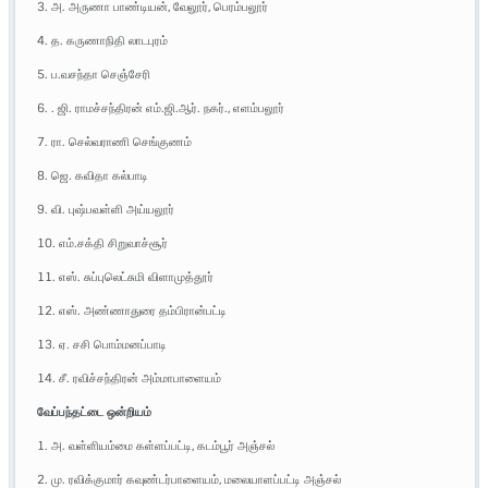
3. அ. அருணா பாண்டியன், வேலூர், பெரம்பலூர்
4. த. கருணாநிதி லாடபுரம்
5. ப.வசந்தா செஞ்சேரி
6. . ஜி. ராமச்சந்திரன் எம்.ஜி.ஆர். நகர்., எளம்பலூர்
7. ரா. செல்வராணி செங்குணம்
8. ஜெ. கவிதா கல்பாடி
9. வி. புஷ்பவள்ளி அய்யலூர்
10. எம்.சக்தி சிறுவாச்சூர்
11. எஸ். சுப்புலெட்சுமி விளாமுத்தூர்
12. எஸ். அண்ணாதுரை தம்பிரான்பட்டி
13. ஏ. சசி பொம்மனப்பாடி
14. சீ. ரவிச்சந்திரன் அம்மாபாளையம்
வேப்பந்தட்டை ஒன்றியம்
1. அ. வள்ளியம்மை கள்ளப்பட்டி, கடம்பூர் அஞ்சல்
2. மு. ரவிக்குமார் கவுண்டர்பாளையம், மலையாளப்பட்டி அஞ்சல்