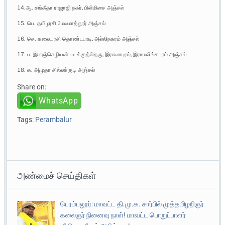
14.ஆ. சங்கீதா ராஜாஜி நகர், பிலிமிசை அஞ்சல்
15. பெ. தமிழரசி மேலமாத்தூர் அஞ்சல்
16. செ. கலையரசி தொண்டபாடி, அல்லிநகரம் அஞ்சல்
17. ப. இளஞ்செழியன் வடக்குத்தெரு, இரசுலாபுரம், இராமலிங்கபுரம் அஞ்சல்
18. க. அமுதா சில்லக்குடி அஞ்சல்
Share on:
WhatsApp
Tags:
Perambalur
அண்மைச் செய்திகள்
பெரம்பலூர்: மாவட்ட தி.மு.க. சார்பில் முத்தமிழறிஞர்
கலைஞர் நினைவு நாள்! மாவட்ட பொறுப்பாளர்