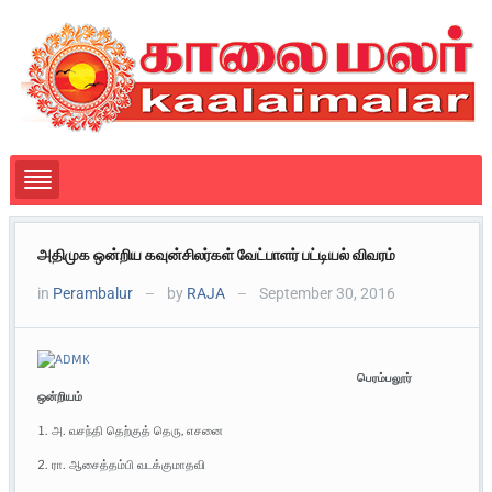
அதிமுக ஒன்றிய கவுன்சிலர்கள் வேட்பாளர் பட்டியல் விவரம்
in
Perambalur
by
RAJA
September 30, 2016
—
—
பெரம்பலூர்
ஒன்றியம்
1. அ. வசந்தி தெற்குத் தெரு, எசனை
2. ரா. ஆசைத்தம்பி வடக்குமாதவி