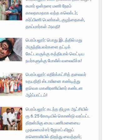
சுமார் ஒன்றரை மணி நேரம்
காலதாமதாக வந்த கலெக்டர்;
கர்ப்பிணி பெண்கள், குழந்தைகள்,
தாய்மார்கள் அவதி!
பெரம்பலூர்: பொது இடத்தில் மது
அருந்தியவர்களை தட்டிக்
கேட்டவருக்கு கத்தியால் வெட்டிய
நபர்களுக்கு போலீஸ் வலைவீச்சு!
பெரம்பலூர்: எதிர்க்கட்சித் தலைவர்
உதயநிதி ஸ்டாலினை கண்டித்து
தவெக மகளிரணியினர் கண்டன
ஆர்ப்பாட்டம்!
பெரம்பலூர்: கடந்த திமுக ஆட்சியில்
ரூ.6.25 கோடியில் கொண்டு வரப்பட்ட
திறன்மிகு மைய பணிமனையை
முதலமைச்சர் ஜோசப் விஜய்
கணொலியில் திறந்து வைத்தார்;