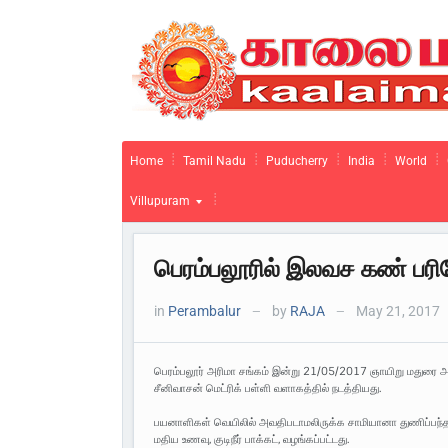
Home
Tamil Nadu
Puducherry
India
World
Villupuram
பெரம்பலூரில் இலவச கண் பர
in
Perambalur
by
RAJA
May 21, 2017
—
—
பெரம்பலூர் அரிமா சங்கம் இன்று 21/05/2017 ஞாயிறு மதுரை 
சீனிவாசன் மெட்ரிக் பள்ளி வளாகத்தில் நடத்தியது.
பயனாளிகள் வெயிலில் அவதிபடாமலிருக்க சாமியானா துணிப்பந்தல
மதிய உணவு, குடிநீர் பாக்கட், வழங்கப்பட்டது.