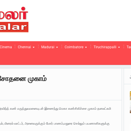
Cinema
Chennai
Madurai
Coimbatore
Tiruchirappalli
Ta
ிசோதனை முகாம்
அரவிந்த் கண் மருத்துவமனையுடன் இணைந்து மெகா கண்சிகிச்சை முகாம் தனலட்சுமி
், மினரல் வாட்டர், அனைவருக்கும் மோர் பாணம்,மதுரை செல்லும் பயணாளிகளுக்கு