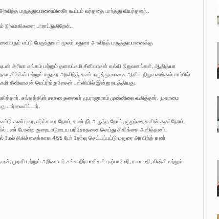
ரவிந்த் மருத்துவமனையினரே கூட்டம் வந்ததை பார்த்து வியந்தனர்..
் நிர்வாகிகளை பாராட்டுகிறேன்..
னைவரும் எட்டு பேருந்துகள் மூலம் மதுரை அரவிந்த் மருத்துவமனைக்கு
ியுடன் அரிமா சங்கம் மற்றும் தனலட்சுமி சீனிவாசன் கல்வி நிறுவனங்கள், ஆதித்யா
ரேணுகா சில்க்ஸ் மற்றும் மதுரை அரவிந்த் கண் மருத்துவமனை ஆகிய நிறுவனங்கள் சார்பில்
ி சீனிவாசன் மெட்ரிக்குலேசன் பள்ளியில் இன்று நடத்தியது.
கித்தார். சங்கத்தின் சாசன தலைவர் மு.ராஜாராம் முன்னிலை வகித்தார். முகாமை
 பார்வையிட்டார்.
ண்டு கண்புரை, சர்க்கரை நோய், கண் நீர் அழுத்த நோய், குழந்தைகளின் கண்நோய்,
ழியில் புண் போன்ற குறைபாடுடைய பரிசோதனை செய்து சிகிக்சை அளித்தனர்.
ேல் சிகிச்சைக்காக 455 பேர் தேர்வு செய்யப்பட்டு மதுரை அரவிந்த் கண்
், முரளி மற்றும் அரிவையர் சங்க நிர்வாகிகள் புஷ்பாமேரி, கலாவதி, லின்சி மற்றும்