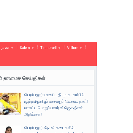
njavur
Salem
Tirunelveli
Vellore
அண்மைச் செய்திகள்
பெரம்பலூர்: மாவட்ட தி.மு.க. சார்பில்
முத்தமிழறிஞர் கலைஞர் நினைவு நாள்!
மாவட்ட பொறுப்பாளர் வீ.ஜெகதீசன்
அறிக்கை!
பெரம்பலூர்: ரேசன் கடைகளில்