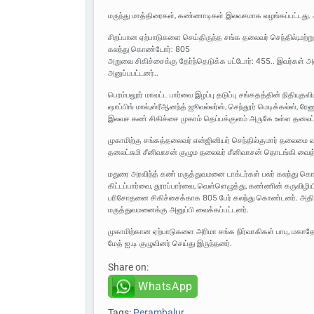
மருந்து மாத்திரைகள், கண்ணாடிகள் இலவசமாக வழங்கப்பட்டது. அ
சிறப்பான ஏற்பாடுகளை செய்திருந்த சங்க தலைவர் செந்தில்,மற்றும
கலந்து கொண்டோர்: 805
அறுவை சிகிச்சைக்கு தேர்ந்தெடுக்க பட்டோர்: 455.. இவர்கள் அ
அனுப்பபட்டனர்..
பெரம்பலூர் மாவட்ட பார்வை இழப்பு தடுப்பு சங்கதத்தின் நிதியுதவ
ஷாப்பிங் மால்,ஸ்ரீஆனந்த் ஜூவல்லர்ஸ், செந்தூர் மெடிக்கல்ஸ், 
இலவச கண் சிகிச்சை முகாம் தெப்பக்குளம் அருகே உள்ள தனலட்சும
முகாமிற்கு சங்கத்தலைவர் என்ஜினியர் செந்தில்குமார் தலைமை வ
தனலட்சுமி சீனிவாசன் குழும தலைவர் சீனிவாசன் தொடங்கி வைத்து
மதுரை அரவிந்த் கண் மருத்துவமனை டாக்டர்கள் பலர் கலந்து கொ
கிட்டப்பார்வை, தூரப்பார்வை, வெள்ளெழுத்து, கண்ணின் கருவி
பரிசோதனை சிகிச்சைக்காக 805 பேர் கலந்து கொண்டனர். அதில் ம
மருத்துவமனைக்கு அனுப்பி வைக்கப்பட்டனர்.
முகாமிற்கான ஏற்பாடுகளை அரிமா சங்க நிர்வாகிகள் பாபு, மகாதேவன
மேத் ஐ.டி குழுவினர் செய்து இருந்தனர்.
Share on:
WhatsApp
Tags:
Perambalur