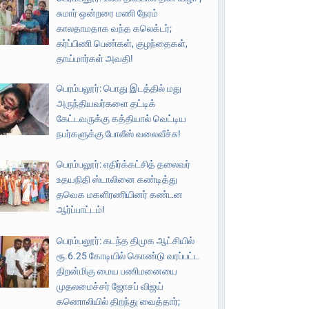
சுமார் ஒன்றரை மணி நேரம்
காலதாமதாக வந்த கலெக்டர்;
கர்ப்பிணி பெண்கள், குழந்தைகள்,
தாய்மார்கள் அவதி!
பெரம்பலூர்: பொது இடத்தில் மது
அருந்தியவர்களை தட்டிக்
கேட்டவருக்கு கத்தியால் வெட்டிய
நபர்களுக்கு போலீஸ் வலைவீச்சு!
பெரம்பலூர்: எதிர்க்கட்சித் தலைவர்
உதயநிதி ஸ்டாலினை கண்டித்து
தவெக மகளிரணியினர் கண்டன
ஆர்ப்பாட்டம்!
பெரம்பலூர்: கடந்த திமுக ஆட்சியில்
ரூ.6.25 கோடியில் கொண்டு வரப்பட்ட
திறன்மிகு மைய பணிமனையை
முதலமைச்சர் ஜோசப் விஜய்
கணொலியில் திறந்து வைத்தார்;