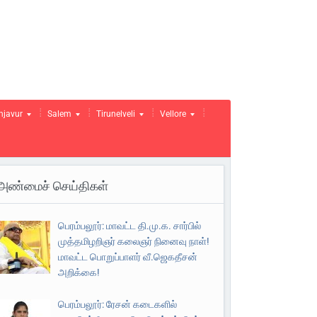
njavur
Salem
Tirunelveli
Vellore
அண்மைச் செய்திகள்
பெரம்பலூர்: மாவட்ட தி.மு.க. சார்பில்
முத்தமிழறிஞர் கலைஞர் நினைவு நாள்!
மாவட்ட பொறுப்பாளர் வீ.ஜெகதீசன்
அறிக்கை!
பெரம்பலூர்: ரேசன் கடைகளில்