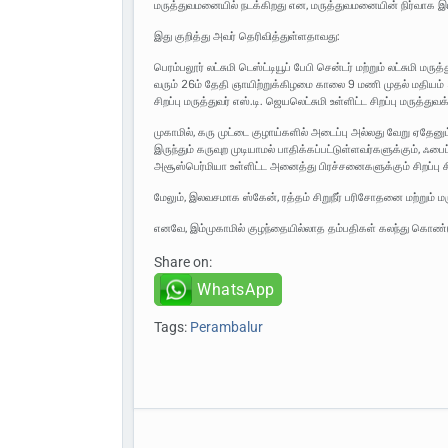
மருத்துவமனையில் நடக்கிறது என, மருத்துவமனையின் நிர்வாக இயக
இது குறித்து அவர் தெரிவித்துள்ளதாவது:
பெரம்பலூர் லட்சுமி டெஸ்ட்டியூப் பேபி சென்டர் மற்றும் லட்சுமி
வரும் 26ம் தேதி ஞாயிற்றுக்கிழமை காலை 9 மணி முதல் மதியம் 3 
சிறப்பு மருத்துவர் எஸ்.டி. ஜெயலெட்சுமி உள்ளிட்ட சிறப்பு மருத
முகாமில், கரு முட்டை குழாய்களில் அடைப்பு அல்லது வேறு ஏதே
இருந்தும் கருவுற முடியாமல் பாதிக்கப்பட்டுள்ளவர்களுக்கும்
அசூஸ்பெர்மியா உள்ளிட்ட அனைத்து பிரச்சனைகளுக்கும் சிறப்பு
மேலும், இலவசமாக ஸ்கேன், ரத்தம் சிறுநீர் பரிசோதனை மற்றும் 
எனவே, இம்முகாமில் குழந்தையில்லாத தம்பதிகள் கலந்து கொண்ட
Share on:
WhatsApp
Tags:
Perambalur