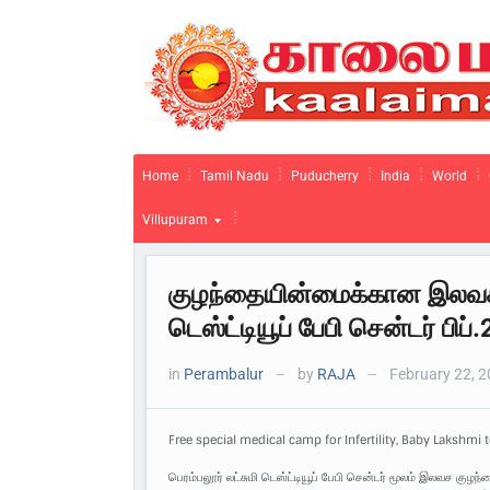
Home
Tamil Nadu
Puducherry
India
World
Villupuram
குழந்தையின்மைக்கான இலவச சி
டெஸ்ட்டியூப் பேபி சென்டர் பிப்
in
Perambalur
by
RAJA
February 22, 
—
—
Free special medical camp for Infertility, Baby Lakshmi 
பெரம்பலூர் லட்சுமி டெஸ்ட்டியூப் பேபி சென்டர் மூலம் இலவச குழந்