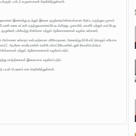
்குநர் டாக்டர் கருணாகரன் தெரிவித்துள்ளார்.
 மருத்துவமனை இணைந்து நடந்தும் இலவச குழந்தையின்மைக்கான சிறப்பு மருத்துவ முகாம்
மணி வரை லட்சுமி மருத்துவமனையில் நடக்கிறது. முகாமில், மகளிர் மற்றும் மகப்பேறு
்துவக் குழுவினர் பங்கேற்று சிகிச்சை மற்றும் ஆலோசனைகள் வழங்க உள்ளனர்.
னும் பிரச்சனை உள்ளதா என்பதற்கான பரிசோதனை, அனைத்து ரிப்போர்ட்டுகளும் சரியாக
, ஃபைப்ராய்ட் அடினோ மையோஸிஸ் எண்டோமெட்ரியோஸிஸ், ஓலி கோஸ்பெர்மியா
 சிகிச்சைகள் மற்றும் ஆலோசனைகள் வழங்கப்படும்.
மருந்து மாத்திரைகள் இலவசமாக வழங்கப்படும்.
ு பயன் பெறலாம் என தெரிவித்துள்ளார்.