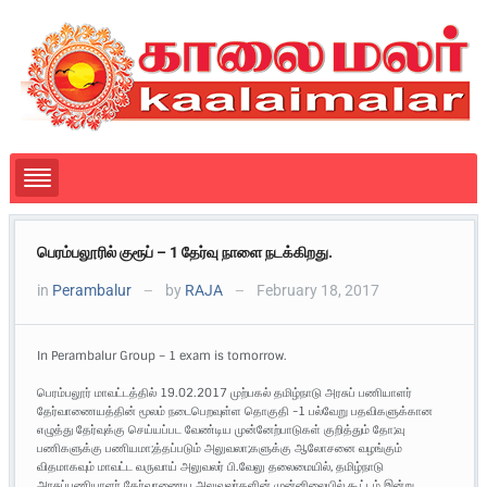
பெரம்பலூரில் குரூப் – 1 தேர்வு நாளை நடக்கிறது.
in
Perambalur
by
RAJA
February 18, 2017
—
—
In Perambalur Group – 1 exam is tomorrow.
பெரம்பலூர் மாவட்டத்தில் 19.02.2017 முற்பகல் தமிழ்நாடு அரசுப் பணியாளர்
தேர்வாணையத்தின் மூலம் நடைபெறவுள்ள தொகுதி -1 பல்வேறு பதவிகளுக்கான
எழுத்து தேர்வுக்கு செய்யப்பட வேண்டிய முன்னேற்பாடுகள் குறித்தும் தோ;வு
பணிகளுக்கு பணியமா;த்தப்படும் அலுவலா;களுக்கு ஆலோசனை வழங்கும்
விதமாகவும் மாவட்ட வருவாய் அலுவலர் பி.வேலு தலைமையில், தமிழ்நாடு
அரசுப்பணியாளர் தேர்வாணைய அலுவலர்களின் முன்னிலையில் கூட்டம் இன்று