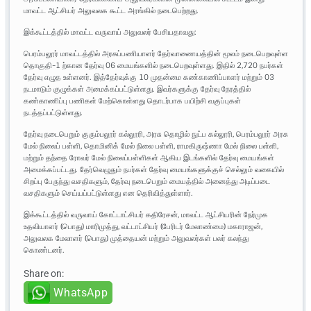
மாவட்ட ஆட்சியர் அலுவலக கூட்ட அரங்கில் நடைபெற்றது.
இக்கூட்டத்தில் மாவட்ட வருவாய் அலுவலர் பேசியதாவது:
பெரம்பலூர் மாவட்டத்தில் அரசுப்பணியாளர் தேர்வாணையத்தின் மூலம் நடைபெறவுள்ள
தொகுதி-1 ற்கான தேர்வு 06 மையங்களில் நடைபெறவுள்ளது. இதில் 2,720 நபர்கள்
தேர்வு எழுத உள்ளனர். இத்தேர்வுக்கு 10 முதன்மை கண்காணிப்பாளர் மற்றும் 03
நடமாடும் குழுக்கள் அமைக்கப்பட்டுள்ளது. இவர்களுக்கு தேர்வு நேரத்தில்
கண்காணிப்பு பணிகள் மேற்கொள்ளது தொடர்பாக பயிற்சி வகுப்புகள்
நடத்தப்பட்டுள்ளது.
தேர்வு நடைபெறும் குரும்பலூர் கல்லூரி, அரசு தொழில் நுட்ப கல்லூரி, பெரம்பலூர் அரசு
மேல் நிலைப் பள்ளி, தொமினிக் மேல் நிலை பள்ளி, ராமகிருஷ்ணா மேல் நிலை பள்ளி,
மற்றும் தந்தை ரோவர் மேல் நிலைப்பள்ளிகள் ஆகிய இடங்களில் தேர்வு மையங்கள்
அமைக்கப்பட்டது. தேர்வெழுதும் நபர்கள் தேர்வு மையங்களுக்குச் செல்லும் வகையில்
சிறப்பு பேருந்து வசதிகளும், தேர்வு நடைபெறும் மையத்தில் அனைத்து அடிப்படை
வசதிகளும் செய்யப்பட்டுள்ளது என தெரிவித்துள்ளார்.
இக்கூட்டத்தில் வருவாய் கோட்டாட்சியர் கதிரேசன், மாவட்ட ஆட்சியரின் நேர்முக
உதவியாளர் (பொது) மாரிமுத்து, வட்டாட்சியர் (பேரிடர் மேலாண்மை) மகாராஜன்,
அலுவலக மேலாளர் (பொது) முத்தையன் மற்றும் அலுவலர்கள் பலர் கலந்து
கொண்டனர்.
Share on:
WhatsApp