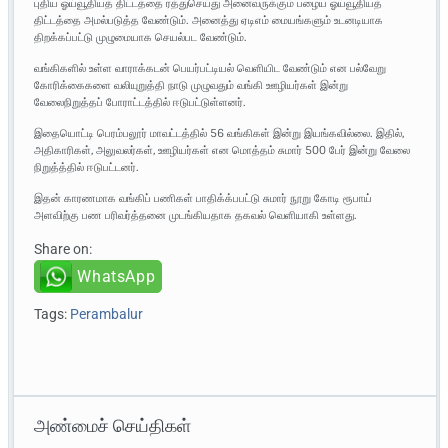
புதிய ஓய்வூதியத் திட்டத்தை ரத்துசெய்து அனைவருக்கும் பழைய ஓய்வூதியத்
திட்டத்தை அமல்படுத்த வேண்டும். அனைத்து ஏடிஎம் மையங்களும் உடனடியாக
திறக்கப்பட்டு முழுமையாக செயல்பட வேண்டும்.
வங்கிகளில் உள்ள வாராக்கடன் பெயர்பட்டியல் வெளியிட வேண்டும் என பல்வேறு
கோரிக்கைகளை வலியுறுத்தி நாடு முழுவதும் வங்கி ஊழியர்கள் இன்று
வேலைநிறுத்தப் போராட்டத்தில் ஈடுபட்டுள்ளனர்.
இதையொட்டி பெரம்பலூர் மாவட்டத்தில் 56 வங்கிகள் இன்று இயங்கவில்லை. இதில்,
அதிகாரிகள், அலுவலர்கள், ஊழியர்கள் என மொத்தம் சுமார் 500 பேர் இன்று வேலை
நிறுத்த்தில் ஈடுபட்டனர்.
இதன் காரணமாக வங்கிப் பணிகள் பாதிக்க்பபட்டு சுமார் நூறு கோடி ரூபாய்
அளவிற்கு பண பரிவர்த்தனை முடங்கியதாக தகவல் வெளியாகி உள்ளது.
Share on:
WhatsApp
Tags:
Perambalur
அண்மைச் செய்திகள்