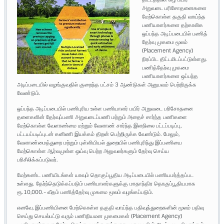
அறுவடை பரிசோதனைகளை
மேற்கொள்ள தகுதி வாய்ந்த
பணியாளர்களை தற்காலிக
ஒப்பந்த அடிப்படையில் பணித்
தேர்வு முகமை மூலம்
(Placement Agency)
நிரப்பிட திட்டமிடப்பட்டுள்ளது.
பணித்தேர்வு முகமை
பணியாளர்களை ஒப்பந்த
அடிப்படையில் வழங்குவதில் குறைந்த பட்சம் 3 ஆண்டுகள் அனுபவம் பெற்றிருக்க
வேண்டும்.
ஒப்பந்த அடிப்படையில் பணிபுரிய உள்ள பணியாளர் பயிர் அறுவடை பரிசோதனை
தளைகளின் தேர்வுப்பணி அறுவடைப்பணி மற்றும் அதைச் சார்ந்த பணிகளை
மேற்கொள்ள வேளாண்மை மற்றும் வேளாண் சார்ந்த இளநிலை பட்டப்படிப்பு,
பட்டயப்படிப்புடன் கனிணி இயக்கம் திறன் பெற்றிருக்க வேண்டும். மேலும்,
வேளாண்மைத்துறை மற்றும் புள்ளியியல் துறையில் பணிபுரிந்து இப்பணியை
மேற்கொள்ள ஆர்வமுள்ள ஒய்வு பெற்ற அலுவலர்களும் தேர்வு செய்ய
பரிசீலிக்கப்படுவர்.
மேற்கண்ட பணியிடங்கள் யாவும் தொகுப்பூதிய அடிப்படையில் பணியமர்த்தப்பட
உள்ளது. தேர்ந்தெடுக்கப்படும் பணியாளர்களுக்கு மாதாந்திர தொகுப்பூதியமாக
ரூ.10,000.- வீதம் பணித்தேர்வு முகமை மூலம் வழங்கப்படும்.
எனவே, இப்பணியினை மேற்கொள்ள தகுதி வாய்ந்த பதிவுத்துறைகளின் மூலம் பதிவு
செய்து செயல்பட்டு வரும் பணிநியமன முகமைகள் (Placement Agency)