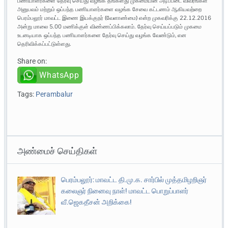
பணியாளர்களை தேர்வு செய்து வழங்க தங்களது முகமையின் அடிப்படை விவரங்கள்
அனுபவம் மற்றும் ஒப்பந்த பணியாளர்களை வழங்க சேவை கட்டணம் ஆகியவற்றை
பெரம்பலூர் மாவட்ட இணை இயக்குநர் (வேளாண்மை) என்ற முகவரிக்கு 22.12.2016
அன்று மாலை 5.00 மணிக்குள் விண்ணப்பிக்கலாம். தேர்வு செய்யப்படும் முகமை
உடனடியாக ஒப்பந்த பணியாளர்களை தேர்வு செய்து வழங்க வேண்டும், என
தெரிவிக்கப்பட்டுள்ளது.
Share on:
WhatsApp
Tags:
Perambalur
அண்மைச் செய்திகள்
பெரம்பலூர்: மாவட்ட தி.மு.க. சார்பில் முத்தமிழறிஞர்
கலைஞர் நினைவு நாள்! மாவட்ட பொறுப்பாளர்
வீ.ஜெகதீசன் அறிக்கை!