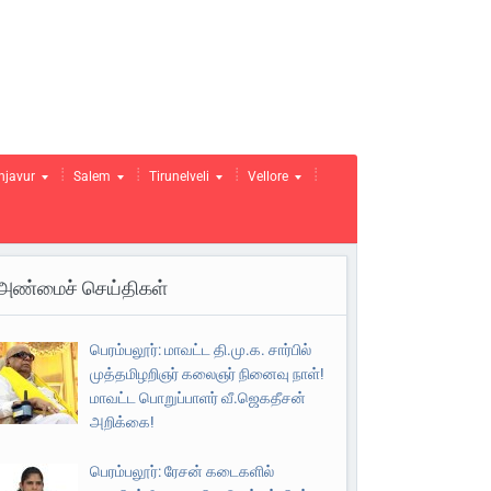
njavur
Salem
Tirunelveli
Vellore
அண்மைச் செய்திகள்
பெரம்பலூர்: மாவட்ட தி.மு.க. சார்பில்
முத்தமிழறிஞர் கலைஞர் நினைவு நாள்!
மாவட்ட பொறுப்பாளர் வீ.ஜெகதீசன்
அறிக்கை!
பெரம்பலூர்: ரேசன் கடைகளில்