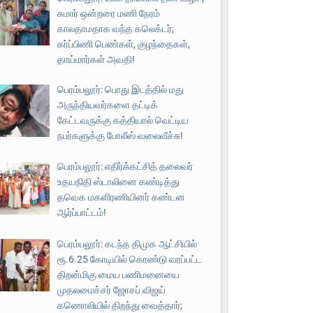
சுமார் ஒன்றரை மணி நேரம்
காலதாமதாக வந்த கலெக்டர்;
கர்ப்பிணி பெண்கள், குழந்தைகள்,
தாய்மார்கள் அவதி!
பெரம்பலூர்: பொது இடத்தில் மது
அருந்தியவர்களை தட்டிக்
கேட்டவருக்கு கத்தியால் வெட்டிய
நபர்களுக்கு போலீஸ் வலைவீச்சு!
பெரம்பலூர்: எதிர்க்கட்சித் தலைவர்
உதயநிதி ஸ்டாலினை கண்டித்து
தவெக மகளிரணியினர் கண்டன
ஆர்ப்பாட்டம்!
பெரம்பலூர்: கடந்த திமுக ஆட்சியில்
ரூ.6.25 கோடியில் கொண்டு வரப்பட்ட
திறன்மிகு மைய பணிமனையை
முதலமைச்சர் ஜோசப் விஜய்
கணொலியில் திறந்து வைத்தார்;