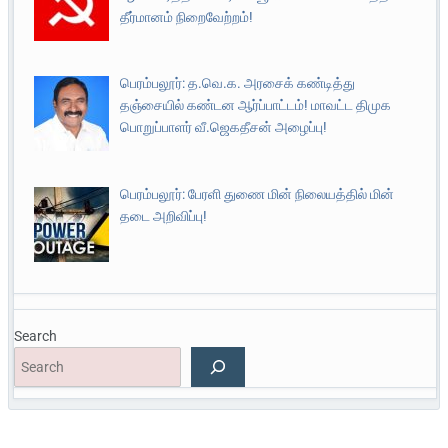
தீர்மானம் நிறைவேற்றம்!
பெரம்பலூர்: த.வெ.க. அரசைக் கண்டித்து
தஞ்சையில் கண்டன ஆர்ப்பாட்டம்! மாவட்ட திமுக
பொறுப்பாளர் வீ.ஜெகதீசன் அழைப்பு!
பெரம்பலூர்: பேரளி துணை மின் நிலையத்தில் மின்
தடை அறிவிப்பு!
Search