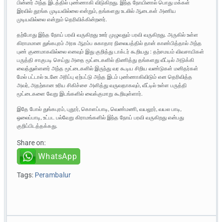
பின்னர் அந்த இடத்தில் புண்ணாகி விடுகிறது. இந்த நோயினால் பொது மக்கள்
இரவில் தூங்க முடியவில்லை என்றும், தங்களது உடலில் ஆடைகள் அணிய
முடியவில்லை என்றும் தெரிவிக்கின்றனர்.
தற்போது இந்த நோய் பரவி வருகிறது ஊர் முழுவதும் பரவி வருகிறது. அருகில் உள்ள
கிராமமான துங்கபுரம் அரசு ஆரம்ப சுகாதார நிலையத்தில் தான் காண்பித்தால் அந்த
புண் குணமாகவில்லை எனவும் இது குறித்து டாக்டர் கூறியது : தற்சமயம் விவசாயிகள்
பருத்தி சாகுபடி செய்து அதை மூட்டைகளில் திணித்து தங்களது வீட்டில் அடுக்கி
வைத்துள்ளனர் அந்த மூட்டைகளில் இருந்து வர கூடிய சிறிய வண்டுகள் மனிதர்கள்
மேல் பட்டால் உடனே அரிப்பு ஏற்பட்டு அந்த இடம் புண்ணாகிவிடும் என தெரிவித்த
அவர், அதற்கான உரிய சிகிச்சை அளித்து வருவதாகவும், வீட்டில் உள்ள பருத்தி
மூட்டைகளை வேறு இடங்களில் வைக்குமாறு கூறியுள்ளார்.
இதே போல் துங்கபுரம், புதூர், கொளப்பாடி, வெண்மணி, வயலூர், வயல பாடி,
ஒலைப்பாடி, உட்பட பல்வேறு கிராமங்களில் இந்த நோய் பரவி வருகிறது என்பது
குறிப்பிடத்தக்கது.
Share on:
WhatsApp
Tags:
Perambalur