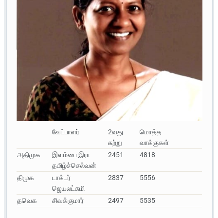
வேட்பாளர்
2வது
மொத்த
சுற்று
வாக்குகள்
அதிமுக
இளம்பை இரா
2451
4818
தமிழ்ச்செல்வன்
திமுக
டாக்டர்
2837
5556
ஜெயலட்சுமி
தவெக
சிவக்குமார்
2497
5535