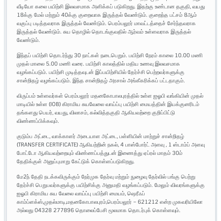
வீடியோ கலை பயிற்சி இலவசமாக அளிக்கப் படுகிறது. இதற்கு உண்டான தகுதி, வயது
18க்கு மேல் மற்றும் 40க்கு குறைவாக இருத்தல் வேண்டும். குறைந்த பட்சம் 8ஆம்
வகுப்பு படித்தவராக இருத்தல் வேண்டும். பெரம்பலூர் மாவட்டத்தைச் சேர்ந்தவராக
இருத்தல் வேண்டும். சுய தொழில் தொடங்குவதில் ஆர்வம் உள்ளவராக இருத்தல்
வேண்டும்.
இந்தப் பயிற்சி தொடர்ந்து 30 நாட்கள் நடைபெறும். பயிற்சி நேரம் காலை 10.00 மணி
முதல் மாலை 5.00 மணி வரை. பயிற்சி காலத்தில் மதிய உணவு இலவசமாக
வழங்கப்படும். பயிற்சி முடித்தவுடன் இப்பயிற்சியில் தேர்ச்சி பெற்றவர்களுக்கு
சான்றிதழ் வழங்கப்படும். இந்த சான்றிதழ் அரசால் அங்கீகரிக்கப் பட்டதாகும்.
விருப்பம் உள்ளவர்கள் பெரம்பலூர் மதனகோபாலபுரத்தில் உள்ள ஐஓபி வங்கியின் முதல்
மாடியில் உள்ள (IOB) கிராமிய சுயவேலை வாய்ப்பு பயிற்சி மையத்தின் இயக்குனரிடம்
தங்களது பெயர், வயது, விலாசம், கல்வித்தகுதி ஆகியவற்றை குறிப்பிட்டு
விண்ணப்பிக்கவும்.
குடும்ப அட்டை, வாக்காளர் அடையாள அட்டை, பள்ளியின் மாற்றுச் சான்றிதழ்
(TRANSFER CERTIFICATE) ஆகியற்றின் நகல், 4 பாஸ்போர்ட் அளவு , 1 ஸ்டாம்ப் அளவு
போட்டோ ஆகியவற்றையும் விண்ணப்பத்துடன் இணைத்து ஏப்ரல் மாதம் 30ம்
தேதிக்குள் அனுப்புமாறு கேட்டுக் கொள்ளப்படுகிறது.
மே2ந் தேதி நடக்கவிருக்கும் நேர்முக தேர்வு மற்றும் நுழைவு தேர்வில் பங்கு பெற்று
தேர்ச்சி பெறுபவர்களுக்கு பயிற்சிக்கு அனுமதி வழங்கப்படும். மேலும் விவரங்களுக்கு
ஐஓபி கிராமிய சுய வேலை வாய்ப்பு பயிற்சி மையம், ஷெரீஃப்
காம்ப்ளக்ஸ்,முதல்மாடி,மதனகோபாலபுரம்,பெரம்பலூர் – 621212 என்ற முகவரியிலோ
அல்லது 04328 277896 தொலைப்பேசி மூலமாக தொடர்புக் கொள்ளவும்.