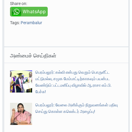
Share on:
WhatsApp
Tags:
Perambalur
அண்மைச் செய்திகள்
பெரம்பலூர்: கல்வி என்பது வெறும் பொருளீட்ட
மட்டுமல்ல, சமூக மேம்பாட்டிற்காகவும் பயன்பட
வேண்டும்: பட்டமளிப்பு விழாவில் ஆ.ராசா எம்.பி.
பேச்சு!
பெரம்பலூர்: வேலை அளிக்கும் நிறுவனங்கள் பதிவு
செய்து கொள்ள கலெக்டர் அழைப்பு!