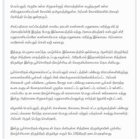
பெரம்பலூர் அருகே உள்ள சிறுவாச்சூர் கிராமத்திள்ள எழுந்தருளி உள்ள
ஸ்ரீமதுரகாளியம்மன் கோவில் தமிழகத்திலுள்ள அம்மன் கோவில்களில் மிகவும்
பிரசித்தி பெற்ற ஒன்றாகும்.
சிலப்பதிகார காப்பியத்தின் காவிய நாயகி கண்ணகி மதுரையை எரித்து விட்டு
அமைதியின்றி இருந்த போது இவ்வாலயத்தில் வந்து அமையதியுற்றார் என்பதும் ஸ்ரீ
மதுரகாளியம்மனே கண்ணகியாக வந்து மதுரையை எரித்து இவ்வாலய அம்மனாக
மாறினாள் என்பதும் செவி வழி வரலாறு.
இத்தகு பெருமை வாய்ந்த புகழ்மிக்க இவ்வாலயத்தில் ஒவ்வொரு ஆண்டும் திருத்தேர்
விழா சித்திரை மாதத்தில் நடப்பது வழக்கம். அதேபோல் இந்தாண்டுக்கான சித்திரை
திருவிழா இன்று பூச்சொரிதல் நிகழ்ச்சியுடன் வெகுவிமர்சையாக தொடங்கியது.
பூச்சொரிதல் விழாவையொட்டி பெரம்பலூர் மாவட்டத்தின் பல்வேறு கிராமங்களிலிருந்து
வாகனங்களில் பூக்கள் மற்றும் மின் விளக்குகளால்அலங்கரிக்கப்பட்ட அம்மன்
சிலைகள் முன் மல்லிகை, முல்லை, ரோஜா என பல்வேறு வகையான பூக்கள் நிறைந்த
கூடைகளுடன் மேளதாளங்கள் முழங்க கரகாட்டம், ஒயிலாட்டம், மயிலாட்டம் உள்ளிட்ட
பாரம்பரிய நடன கலை நிகழ்ச்சிகளுடன் ஏராளமான பொது மக்கள் ஊர்வலமாக வந்து
இன்று அதிகாலை சிறுவாச்சூர் மதுரகாளியம்மனுக்கு சார்த்தி (தூவி) வழிபட்டனர்.
விழாவில் பெரம்பலூர், திருச்சி, சென்னை, கோவை, சேலம் உட்படதமிழகத்தின் பல்வேறு
மாவட்டங்களை சேர்ந்த ஏராளமான பொது மக்கள் மற்றும் பக்தர்கள் கலந்து கொண்டு
அம்மன் அருள் பெற்று சென்றனர்.
இன்று பூச்சொரிதல் விழாவுடன் தொடங்கியுள்ள சித்திரை திருவிழாவின் முக்கிய
நிகழ்ச்சியான திருத்தேர் திருவிழா வரும் மே.16ந்தேதி நடைபெறவுள்ளது.