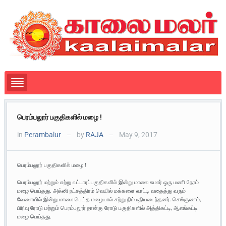
பெரம்பலூர் பகுதிகளில் மழை !
in
Perambalur
by
RAJA
May 9, 2017
—
—
பெரம்பலூர் பகுதிகளில் மழை !
பெரம்பலூர் மற்றும் சுற்று வட்டாரப்பகுதிகளில் இன்று மாலை சுமார் ஒரு மணி நேரம்
மழை பெய்தது. அக்னி நட்சத்திரம் வெயில் மக்களை வாட்டி வதைத்து வரும்
வேளையில் இன்று மாலை பெய்த மழையால் சற்று நிம்மதியடைந்தனர். செங்குணம்,
பிரிவு ரோடு மற்றும் பெரம்பலூர் நான்கு ரோடு பகுதிகளில் அத்திகட்டி, ஆலங்கட்டி
மழை பெய்தது.