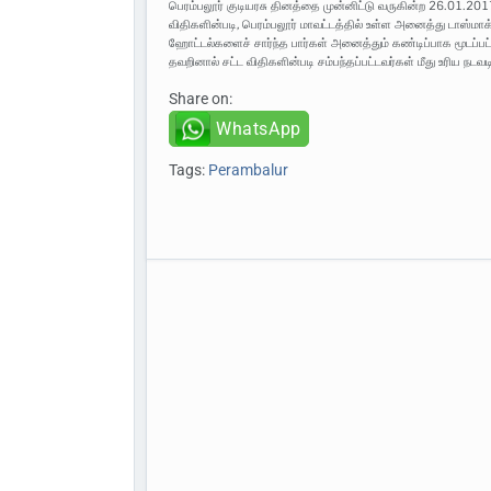
பெரம்பலூர் குடியரசு தினத்தை முன்னிட்டு வருகின்ற 26.01.201
விதிகளின்படி, பெரம்பலூர் மாவட்டத்தில் உள்ள அனைத்து டாஸ்மா
ஹோட்டல்களைச் சார்ந்த பார்கள் அனைத்தும் கண்டிப்பாக மூடப்பட
தவறினால் சட்ட விதிகளின்படி சம்பந்தப்பட்டவர்கள் மீது உரிய நடவடி
Share on:
WhatsApp
Tags:
Perambalur