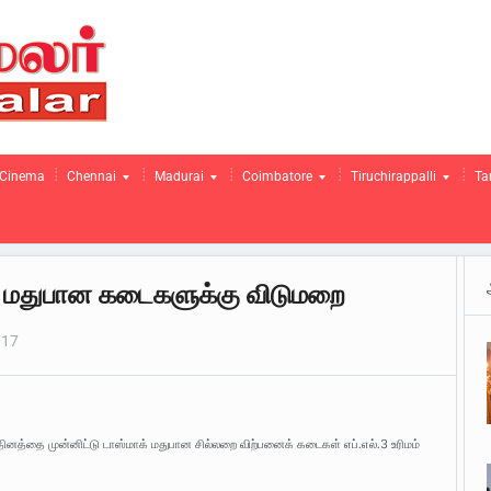
Cinema
Chennai
Madurai
Coimbatore
Tiruchirappalli
Ta
டு மதுபான கடைகளுக்கு விடுமறை
017
 தினத்தை முன்னிட்டு டாஸ்மாக் மதுபான சில்லறை விற்பனைக் கடைகள் எப்.எல்.3 உரிமம்