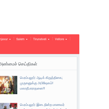
njavur
Salem
Tirunelveli
Vellore
அண்மைச் செய்திகள்
பெரம்பலூர்: ஆடிக் கிருத்திகை;
முருகனுக்கு அபிஷேகம்!
மகாதீபாராதனை!!
பெரம்பலூர்: இடைநின்ற மாணவர்