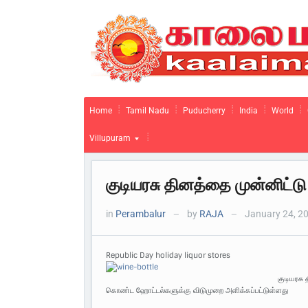
Home
Tamil Nadu
Puducherry
India
World
Villupuram
குடியரசு தினத்தை முன்னிட்
in
Perambalur
by
RAJA
January 24, 2
—
—
Republic Day holiday liquor stores
குடியரசு
கொண்ட ஹோட்டல்களுக்கு விடுமுறை அளிக்கப்பட்டுள்ளது