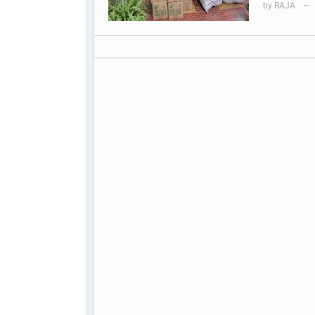
by
RAJA
—