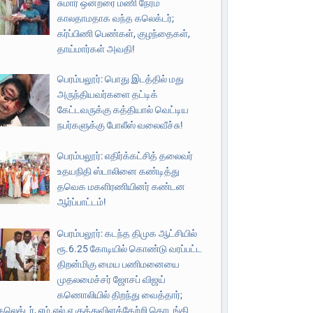
சுமார் ஒன்றரை மணி நேரம்
காலதாமதாக வந்த கலெக்டர்;
கர்ப்பிணி பெண்கள், குழந்தைகள்,
தாய்மார்கள் அவதி!
பெரம்பலூர்: பொது இடத்தில் மது
அருந்தியவர்களை தட்டிக்
கேட்டவருக்கு கத்தியால் வெட்டிய
நபர்களுக்கு போலீஸ் வலைவீச்சு!
பெரம்பலூர்: எதிர்க்கட்சித் தலைவர்
உதயநிதி ஸ்டாலினை கண்டித்து
தவெக மகளிரணியினர் கண்டன
ஆர்ப்பாட்டம்!
பெரம்பலூர்: கடந்த திமுக ஆட்சியில்
ரூ.6.25 கோடியில் கொண்டு வரப்பட்ட
திறன்மிகு மைய பணிமனையை
முதலமைச்சர் ஜோசப் விஜய்
கணொலியில் திறந்து வைத்தார்;
கலெக்டர், எம்.எல்.ஏ குத்துவிளக்கேற்றி தொடங்கி