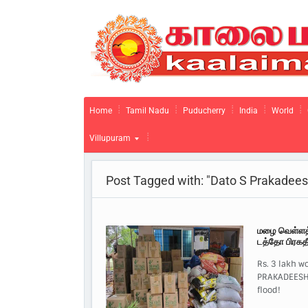
Home
Tamil Nadu
Puducherry
India
World
Villupuram
Post Tagged with: "Dato S Prakadee
மழை வெள்ளத்த
டத்தோ பிரகதீஸ
Rs. 3 lakh w
PRAKADEESH K
flood!