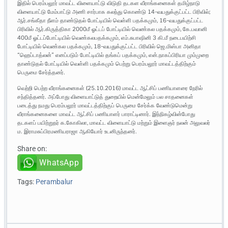
இதில் பெரம்பலூர் மாவட்ட விளையாட்டு விடுதி தடகள வீராங்கனைகள் தமிழ்நாடு
விளையாட்டு மேம்பாட்டு அணி சார்பாக கலந்து கொண்டு 14-வயதுக்குட்பட்ட பிரிவில்;
ஆர்.சங்கீதா நீளம் தாண்டுதல் போட்டியில் வெள்ளி பதக்கமும், 16-வயதுக்குட்பட்ட
பிரிவில் ஆர்.கிருத்திகா 2000மீ ஓட்டப் போட்டியில் வெண்கல பதக்கமும், கே.பவானி
400மீ ஓட்டப்போட்டியில் வெண்கலபதக்கமும், எம்.சுபாஷினி 3 கி.மீ நடைபயிற்சி
போட்டியில் வெண்கல பதக்கமும், 18-வயதுக்குட்பட்ட பிரிவில் ஜெ.மிஸ்பா அனிதா
“ஹெப்டாத்லன்” எனப்படும் போட்டியில் தங்கப் பதக்கமும், என்.நாகப்பிரியா மும்முறை
தாண்டுதல் போட்டியில் வெள்ளி பதக்கமும் பெற்று பெரம்பலூர் மாவட்டத்திற்கும்
பெருமை சேர்த்தனர்.
வெற்றி பெற்ற வீராங்கனைகள் (25.10.2016) மாவட்ட ஆட்சிப் பணியாளரை நேரில்
சந்தித்தனர். அப்போது விளையாட்டுத் துறையில் மென்மேலும் பல சாதனைகள்
படைத்து நமது பெரம்பலூர் மாவட்டத்திற்குப் பெருமை சேர்க்க வேண்டுமென்று
வீராங்கனைகளை மாவட்ட ஆட்சிப் பணியாளர் பாராட்டினார். இந்நிகழ்வின்போது
தடகளப் பயிற்றுநர் க.கோகிலா, மாவட்ட விளையாட்டு மற்றும் இளைஞர் நலன் அலுவலர்
ம. இராமசுப்பிரமணியராஜா ஆகியோர் உடனிருந்தனர்.
Share on:
WhatsApp
Tags:
Perambalur