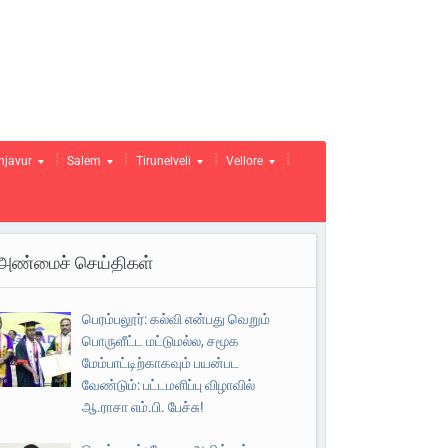
njavur
Salem
Tirunelveli
Vellore
அண்மைச் செய்திகள்
பெரம்பலூர்: கல்வி என்பது வெறும்
பொருளீட்ட மட்டுமல்ல, சமூக
மேம்பாட்டிற்காகவும் பயன்பட
வேண்டும்: பட்டமளிப்பு விழாவில்
ஆ.ராசா எம்.பி. பேச்சு!