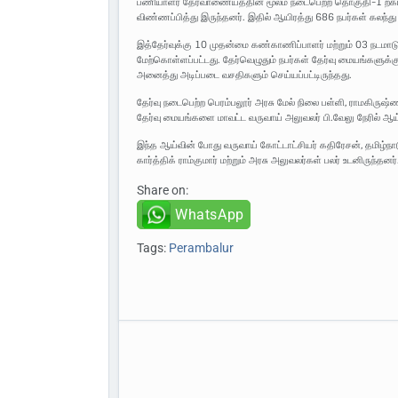
பணியாளர் தேர்வாணையத்தின் மூலம் நடைபெற்ற தொகுதி-1 ற்கான 
விண்ணப்பித்து இருந்தனர். இதில் ஆயிரத்து 686 நபர்கள் கலந்த
இத்தேர்வுக்கு 10 முதன்மை கண்காணிப்பாளர் மற்றும் 03 நடமாடு
மேற்கொள்ளப்பட்டது. தேர்வெழுதும் நபர்கள் தேர்வு மையங்களுக்கு
அனைத்து அடிப்படை வசதிகளும் செய்யப்பட்டிருந்தது.
தேர்வு நடைபெற்ற பெரம்பலூர் அரசு மேல் நிலை பள்ளி, ராமகிருஷ்
தேர்வு மையங்களை மாவட்ட வருவாய் அலுவலர் பி.வேலு நேரில் ஆய்
இந்த ஆய்வின் போது வருவாய் கோட்டாட்சியர் கதிரேசன், தமிழ்ந
கார்த்திக் ராம்குமார் மற்றும் அரசு அலுவலர்கள் பலர் உடனிருந்தனர்
Share on:
WhatsApp
Tags:
Perambalur