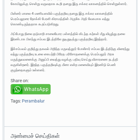
கோயிலுக்கு சென்று வருவதாக கூறி தனது இரு சக்கர வாகனத்தில் சென்றுள்ளார்.
பின்னர் மாலை 4 மணியளவில் பகுத்தறிவு தனது இரு சக்கர வாகனத்தில்
பெரம்பலூரை நோக்கி பேரளி கிராமத்தின் அருகே அதி வேகமாக வந்து
கொண்டிருந்ததாக கூறப்படுகிறது.
அப்போது நிலை தடுமாறி சாலையோர பள்ளத்தில் கிடந்த கற்கள் மீது விழுந்து தலை
இரண்டாக பிளந்து சம்பவ இடத்திலே துடிதுடித்து பகுத்தறிவு இறந்தார்.
இச்சம்பவம் குறித்து தகவல் அறிந்த மருவத்தூர் போலீசார் சம்பவ இடத்திற்கு விரைந்து
வந்து பகுத்தறிவு உடலை கைபற்றி பிரேத பரிசோதனைக்கு பெரம்பலூர் அரசு
மருத்துவமனைக்கு அனுப்பி வைத்து வழக்கு பதிவு செய்து விசாரணை நடத்தி
வருகின்றனர். இறந்த பகுத்தறிவுக்கு மீனா என்ற மனைவியும் இரண்டு பெண்
குழந்தைகளும் உள்ளனர்.
Share on:
WhatsApp
Tags:
Perambalur
அண்மைச் செய்திகள்