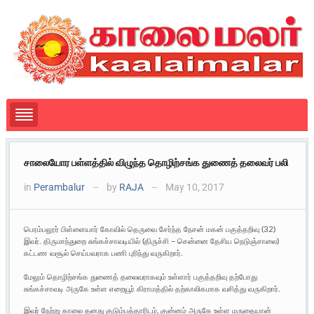
சாலையோர பள்ளத்தில் விழுந்த தொழிற்சங்க துணைத் தலைவர் பலி
in
Perambalur
by
RAJA
May 10, 2017
—
—
பெரம்பலூர் பிள்ளையார் கோவில் தெருவை சேர்ந்த நேசன் மகன் பகுத்தறிவு (32)
இவர். திருமாந்துறை சுங்கச்சாவடியில் (திருச்சி – சென்னை தேசிய நெடுஞ்சாலை)
கட்டண வசூல் செய்பவராக பணி புரிந்து வருகிறார்.
மேலும் தொழிற்சங்க துணைத் தலைவராகவும் உள்ளார் பகுத்தறிவு தற்போது
சுங்கச்சாவடி அருகே உள்ள எறையூர் கிராமத்தில் தற்காலிகமாக வசித்து வருகிறார்.
இவர் நேற்று காலை தனது குடும்பத்தாரிடம், குன்னம் அருகே உள்ள மருதையான்