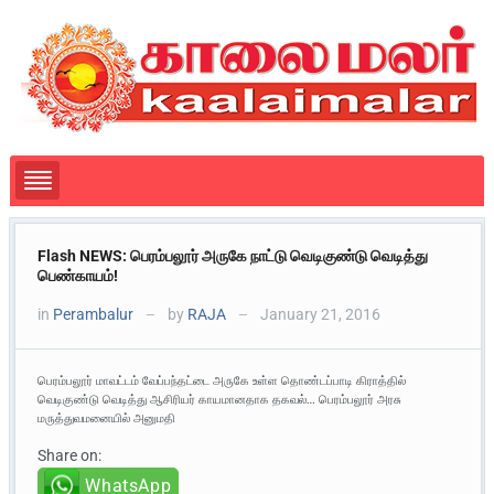
Flash NEWS: பெரம்பலூர் அருகே நாட்டு வெடிகுண்டு வெடித்து
பெண்காயம்!
in
Perambalur
by
RAJA
January 21, 2016
—
—
பெரம்பலூர் மாவட்டம் வேப்பந்தட்டை அருகே உள்ள தொண்டப்பாடி கிராத்தில்
வெடிகுண்டு வெடித்து ஆசிரியர் காயமானதாக தகவல்… பெரம்பலூர் அரசு
மருத்துவமனையில் அனுமதி
Share on:
WhatsApp