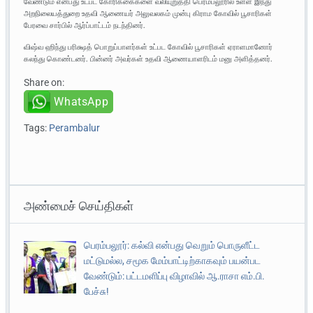
வேண்டும் என்பது உட்பட கோரிக்கைகளை வலியுறுத்தி பெரம்பலூரில் உள்ள இந்து
அறநிலையத்துறை உதவி ஆணையர் அலுவலகம் முன்பு கிராம கோவில் பூசாரிகள்
பேரவை சார்பில் ஆர்ப்பாட்டம் நடந்தினர்.
விஷ்வ ஹிந்து பரிக்ஷத் பொறுப்பாளர்கள் உட்பட கோவில் பூசாரிகள் ஏராளமானோர்
கலந்து கொண்டனர். பின்னர் அவர்கள் உதவி ஆணையாளரிடம் மனு அளித்தனர்.
Share on:
WhatsApp
Tags:
Perambalur
அண்மைச் செய்திகள்
பெரம்பலூர்: கல்வி என்பது வெறும் பொருளீட்ட
மட்டுமல்ல, சமூக மேம்பாட்டிற்காகவும் பயன்பட
வேண்டும்: பட்டமளிப்பு விழாவில் ஆ.ராசா எம்.பி.
பேச்சு!