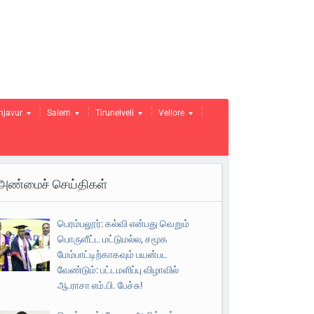
njavur
Salem
Tirunelveli
Vellore
அண்மைச் செய்திகள்
பெரம்பலூர்: கல்வி என்பது வெறும்
பொருளீட்ட மட்டுமல்ல, சமூக
மேம்பாட்டிற்காகவும் பயன்பட
வேண்டும்: பட்டமளிப்பு விழாவில்
ஆ.ராசா எம்.பி. பேச்சு!