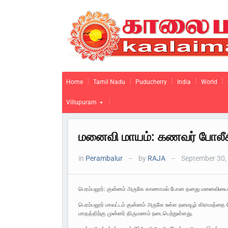
Home
Tamil Nadu
Puducherry
India
World
Villupuram
மனைவி மாயம்: கணவர் போலீசில
in
Perambalur
by
RAJA
September 30,
—
—
பெரம்பலூர்: குன்னம் அருகே காணாமல் போன தனது மனைவியை கண்
பெரம்பலூர் மாவட்டம் குன்னம் அருகே உள்ள நமையூர் கிராமத்தை ச
மாதத்திற்கு முன்னர் திருமணம் நடைபெற்றுள்ளது.