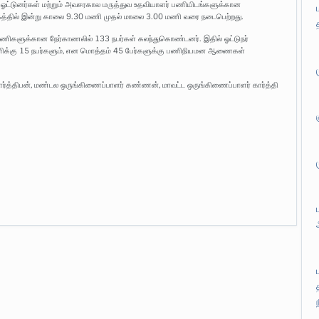
ஸ் ஓட்டுனர்கள் மற்றும் அவசரகால மருத்துவ உதவியாளர் பணியிடங்களுக்கான
லகத்தில் இன்று காலை 9.30 மணி முதல் மாலை 3.00 மணி வரை நடைபெற்றது.
ட்ட பணிகளுக்கான நேர்காணலில் 133 நபர்கள் கலந்துகொண்டனர். இதில் ஓட்டுநர்
 பணிக்கு 15 நபர்களும், என மொத்தம் 45 பேர்களுக்கு பணிநியமன ஆணைகள்
பார்த்திபன், மண்டல ஒருங்கிணைப்பாளர் கண்ணன், மாவட்ட ஒருங்கிணைப்பாளர் கார்த்தி