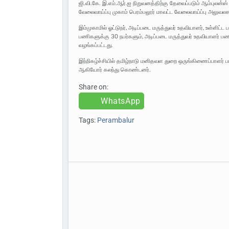
ஜி.வி.கே. இ.எம்.ஆர்.ஐ நிறுவனத்திற்கு தேவைப்படும் ஆம்புலன்
வேலைவாய்ப்பு முகாம் பெரம்பலூர் மாவட்ட வேலைவாய்ப்பு அலுவ
இம்முகாமில் ஓட்டுநர், அடிப்படை மருத்துவர் உதவியாளர், உள்ளி
பணிகளுக்கு 30 நபர்களும், அடிப்படை மருத்துவர் உதவியாளர்
வழங்கப்பட்டது.
இந்நிகழ்ச்சியில் தமிழ்நாடு மனிதவள துறை ஒருங்கிணைப்பாளர் 
ஆகியோர் கலந்து கொண்டனர்.
Share on:
WhatsApp
Tags:
Perambalur