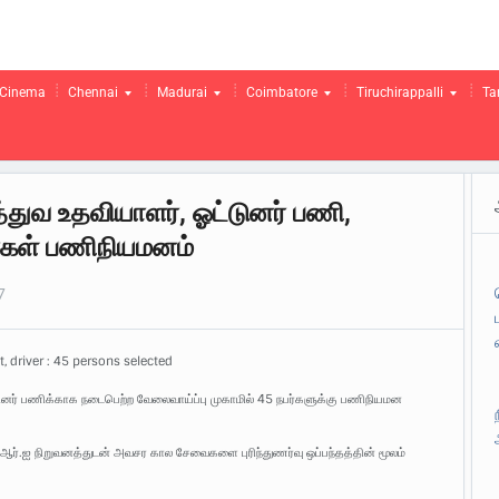
Cinema
Chennai
Madurai
Coimbatore
Tiruchirappalli
Ta
்துவ உதவியாளர், ஓட்டுனர் பணி,
ர்கள் பணிநியமனம்
7
, driver : 45 persons selected
டுனர் பணிக்காக நடைபெற்ற வேலைவாய்ப்பு முகாமில் 45 நபர்களுக்கு பணிநியமன
எம்.ஆர்.ஐ நிறுவனத்துடன் அவசர கால சேவைகளை புரிந்துணர்வு ஒப்பந்தத்தின் மூலம்