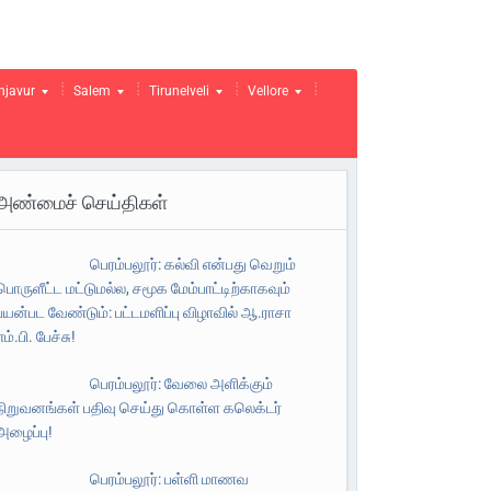
njavur
Salem
Tirunelveli
Vellore
அண்மைச் செய்திகள்
பெரம்பலூர்: கல்வி என்பது வெறும்
பொருளீட்ட மட்டுமல்ல, சமூக மேம்பாட்டிற்காகவும்
பயன்பட வேண்டும்: பட்டமளிப்பு விழாவில் ஆ.ராசா
எம்.பி. பேச்சு!
பெரம்பலூர்: வேலை அளிக்கும்
நிறுவனங்கள் பதிவு செய்து கொள்ள கலெக்டர்
அழைப்பு!
பெரம்பலூர்: பள்ளி மாணவ