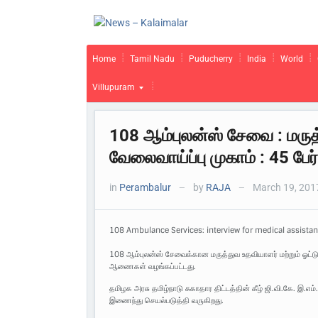
Home
Tamil Nadu
Puducherry
India
World
Villupuram
108 ஆம்புலன்ஸ் சேவை : மருத
வேலைவாய்ப்பு முகாம் : 45 பே
in
Perambalur
by
RAJA
March 19, 201
—
—
108 Ambulance Services: interview for medical assistant
108 ஆம்புலன்ஸ் சேவைக்கான மருத்துவ உதவியாளர் மற்றும் ஓட்
ஆணைகள் வழங்கப்பட்டது.
தமிழக அரசு தமிழ்நாடு சுகாதார திட்டத்தின் கீழ் ஜி.வி.கே. இ.
இணைந்து செயல்படுத்தி வருகிறது.