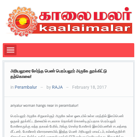
அரியலூரை சேர்ந்த பெண் பெரம்பலூர் அருகே தூக்கிட்டு
தற்கொலை!
in
Perambalur
by
RAJA
February 18, 2017
—
—
ariyalur woman hangs near in perambalur!
பெரம்பலூர் அருகே சிறுவாச்சூர் அருகே உள்ள ஓடையில் உள்ள மரத்தில் இளம்பெண்
ஒருவர் தூக்கிட்ட நிலையில் சடலமாக தொங்கி கொண்டிருப்பதாக பெரம்பலூர்
போலீஸாருக்கு வந்த தகவல் பேரில், அங்கு சென்ற போலீசார் இளம்பெணின் சடலத்தை
மீட்டனர். போலீஸார் விசாரணையில், இறந்த பெண் அரியலூர் மாவட்டம், கல்லங்குறிச்சி
கிராமத்தை சேர்ந்த சதீஷ் மனைவி வசந்தி (27) என்பது தெரியவந்தது. இதுகுறித்து