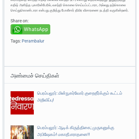
சதீஷ் அளித்த புகாரின்பேரில், வசந்தி கொலை செய்யப்பட்டாரா, அல்லது தற்கொலை
செய்துகொண்டாரா என்பது குறித்து போலீசார் தீவிர விசாரணை நடத்தி வருகின்றனர்.
Share on:
WhatsApp
Tags:
Perambalur
அண்மைச் செய்திகள்
பெரம்பலூர்: மின்நுகர்வோர் குறைதீர்க்கும் கூட்டம்
அறிவிப்பு!
பெரம்பலூர்: ஆடிக் கிருத்திகை; முருகனுக்கு
அபிஷேகம்! மகாதீபாராதனை!!