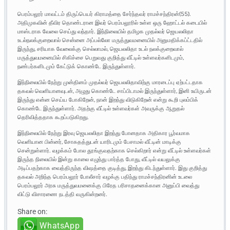
பெரம்பலூர் மாவட்டம் திருப்பெயர் கிராமத்தை சேர்ந்தவர் ராமச்சந்திரன்(55).
அதிமுகவின் தீவிர தொண்டரான இவர் பெரம்பலூரில் உள்ள ஒரு ஹோட்டல் கடையில்
மாஸ்டராக வேலை செய்து வந்தார். இந்நிலையில் தமிழக முதல்வர் ஜெயலலிதா
உடல்நலக்குறைவால் சென்னை அப்பல்லோ மருத்துவமனையில் அனுமதிக்கப்ட்டதில்
இருந்து, சரியாக வேலைக்கு செல்லாமல், ஜெயலலிதா உடல் நலக்குறைவால்
மருத்துவமனையில் சிகிச்சை பெறுவது குறித்து வீட்டில் உள்ளவர்களிடமும்,
நண்பர்களிடமும் கேட்டுக் கொண்டே இருந்துள்ளார்.
இந்நிலையில் நேற்று முன்தினம் முதல்வர் ஜெயலலிதாவிற்கு மாரடைப்பு ஏற்பட்டதாக
தகவல் வெளியானவுடன், அழுது கொண்டே சாப்பிடாமல் இருந்துள்ளார், இனி உயிருடன்
இருந்து என்ன செய்ய போகிறேன், நான் இறந்து விடுகிறேன் என்று கூறி புலம்பிக்
கொண்டே இருந்துள்ளார். அதற்கு வீட்டில் உள்ளவர்கள் அவருக்கு ஆறுதல்
தெரிவித்ததாக கூறப்படுகிறது.
இந்நிலையில் நேற்று இரவு ஜெயலலிதா இறந்து போனதாக அதிகார பூர்வமாக
வெளியான பின்னர், சோகதத்துடன் யாரிடமும் பேசாமல் வீட்டின் மாடிக்கு
சென்றுள்ளார். வழக்கம் போல தூங்குவதற்காக செல்கிறார் என்று வீட்டில் உள்ளவர்கள்
இருந்த நிலையில் இன்று காலை எழுந்து பார்த்த போது, வீட்டில் வயலுக்கு
அடிப்பதற்காக வைத்திருந்த விஷத்தை குடித்து, இறந்து கிடந்துள்ளார். இது குறித்து
தகவல் அறிந்த பெரம்பலூர் போலீசார் வழக்கு பதிந்து ராமச்சந்திரனின் உடலை
பெரம்பலூர் அரசு மருத்துவமனைக்கு பிரேத பரிசாதனைக்கான அனுப்பி வைத்து
விட்டு விசாரணை நடத்தி வருகின்றனர்.
Share on:
WhatsApp