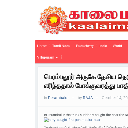
Home
Tamil Nadu
Puducherry
India
World
Villupuram
பெரம்பலூர் அருகே தேசிய நெடு
எரிந்ததால் போக்குவரத்து பாதிப
in
Perambalur
by
RAJA
October 14, 2
—
—
In Perambalur the truck suddenly caught fire near the N
பெரம்பலூர் மாவட்டம், மங்களமேடு அருகே திருச்சி-சென்னை தேசிய