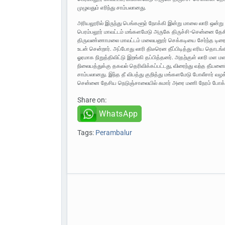
முழுவதும் எரிந்து சாம்பலானது.
அரியலூரில் இருந்து பெங்களூர் நோக்கி இன்று மாலை லாரி ஒன்று ச
பெரம்பலூர் மாவட்டம் மங்களமேடு அருகே திருச்சி-சென்னை தேச
திருவண்ணாமலை மாவட்டம் மலையனூர் செக்கடியை சேர்ந்த டிரைவர
உடன் சென்றார். அப்போது லாரி திடீரென தீப்பிடித்து எரிய தொடங்க
ஓரமாக நிறுத்திவிட்டு இறங்கி தப்பித்தனர். அதற்குள் லாரி மள
நிலையத்துக்கு தகவல் தெரிவிக்கப்பட்டது, விரைந்து வந்த தீயனைப்
சாம்பலானது. இந்த தீ விபத்து குறித்து மங்களமேடு போலீசார் வழக
சென்னை தேசிய நெடுஞ்சாலையில் சுமார் அரை மணி நேரம் போக்குவர
Share on:
WhatsApp
Tags:
Perambalur