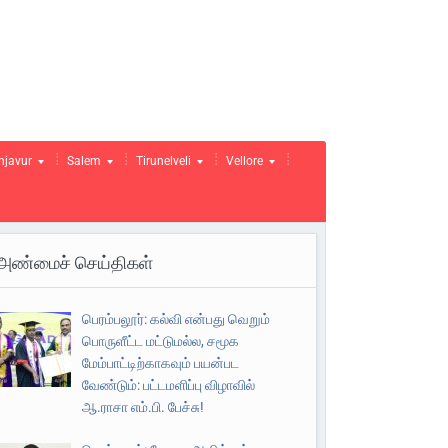
njavur
Salem
Tirunelveli
Vellore
அண்மைச் செய்திகள்
பெரம்பலூர்: கல்வி என்பது வெறும்
பொருளீட்ட மட்டுமல்ல, சமூக
மேம்பாட்டிற்காகவும் பயன்பட
வேண்டும்: பட்டமளிப்பு விழாவில்
ஆ.ராசா எம்.பி. பேச்சு!