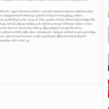
ிமென்ட் மற்றும் பீங்கான் தயாரிக்கப் பயன்படும் கிளிஞ்சல் கற்களை ஏற்றிக்கொண்டு,
ிய நெடுஞ்சாலையில் சின்னாறு பகுதியில் சென்று கொண்டிருந்தது, லாரியை
் குமார்(32) ஓட்டினார், அவருடன் அதே பகுதியை சேர்ந்த கிளினர் ஜெய்கண்ணு (20)
ியது. லாரி தீப்பற்றியது தெரிந்தவுடன் லாரியின் டிரைவரும் கிளினரும் லாரியை சாலை
 மளவென வேகமாக எரியத் தொடங்கியது. இது குறித்து பெரம்பலூர் தீயனைப்பு
பு வீரர்கள் லாரியில் பற்றிய தீயை அனைத்தனர். அதற்குள் லாரியின் பெரும்பகுதி எரிந்து
்குப் பதிவு செய்து விசாரணை நடத்தி வருகின்றனர். இந்த தீ விபத்தால் திருச்சி-
த்து பாதிப்பு ஏற்பட்டது.