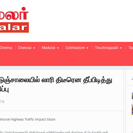
Cinema
Chennai
Madurai
Coimbatore
Tiruchirappalli
Ta
ஞ்சாலையில் லாரி திடீரென தீப்பிடித்து
்பு
016
ational Highway Traffic Impact blaze
 நெடுஞ்சாலையில் கிளிஞ்சகள் ஏற்றிச்சென்ற லாரி திடீரென தீ பிடித்ததில் லாரி