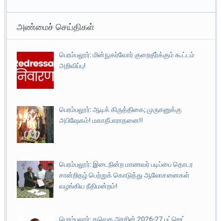
அண்மைச் செய்திகள்
பெரம்பலூர்: மின்நுகர்வோர் குறைதீர்க்கும் கூட்டம்
அறிவிப்பு!
பெரம்பலூர்: ஆடிக் கிருத்திகை; முருகனுக்கு
அபிஷேகம்! மகாதீபாராதனை!!
பெரம்பலூர்: இடைநின்ற மாணவர் படிப்பை தொடர
சான்றிதழ் பெற்றுக் கொடுத்து ஆலோசனைகள்
வழங்கிய நீதிமன்றம்!
பெரம்பலூர்: தவெக அரசின் 2026-27 பட்ஜெட்