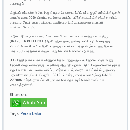
பட்டதாகும்.
விருப்பம் உள்ளவர்கள் பெரம்பலூர் மதனகோபாலபுரத்தில் உள்ள ஐஓபி வங்கியின் முதல்
மாடியில் உள்ள (IOB) கிராமிய சுயவேலை வாய்ப்பு பயிற்சி மையத்தின் இயக்குனரிடம்
தங்களது பெயர், வயது, விலாசம், கல்வித்தகுதி ஆகியவற்றை குறிப்பிட்டு
விண்ணப்பிக்கவும்.
குடும்ப அட்டை, வாக்காளர் அடையாள அட்டை, பள்ளியின் மாற்றுச் சான்றிதழ்
(TRANSFER CERTIFICATE) ஆகியற்றின் நகல், நான்கு பாஸ்போர்ட் அளவு, ஒரு
ஸ்டாம்ப் அளவு போட்டோ ஆகியவற்றையும் விண்ணப்பத்துடன் இணைத்து ஆகஸ்ட்
மாதம் 30ம் தேதிக்குள் அனுப்புமாறு கேட்டுக் கொள்ளப்படுகிறது.
30ம் தேதி நடக்கவிருக்கும் நேர்முக தேர்வு மற்றும் நுழைவு தேர்வில் பங்கு பெற்று
தேர்ச்சி பெறுபவர்களுக்கு பயிற்சிக்கு அனுமதி வழங்கப்படும். மேலும் விவரங்களுக்கு
ஐஓபி கிராமிய சுய வேலை வாய்ப்பு பயிற்சி மையம், ஷெரீஃப் காம்ப்ளக்ஸ், முதல்மாடி,
மதனகோபாலபுரம், பெரம்பலூர் – 621212 என்ற முகவரியிலோ அல்லது 04328
277896 என்ற தொலைப்பேசி மூலமாகவோ தொடர்புக் கொள்ளலாம் என
தெரிவித்துள்ளார்.
Share on:
WhatsApp
Tags:
Perambalur