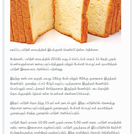
வாய்ப்பு பயிற்சி மையத்தின் இயக்குனர் வெளியிட்டுள்ள அறிக்கை:
மேற்கண்ட பயிற்சி மையத்தில் 2016ம் வருடம் செப்டம்பர் மாதம் 1ம் தேதி முதல்
பெண்களுக்கான உணவு பதப்படுத்துதல் மற்றும் பேக்கரி பொருட்கள் தயாரித்தல்
பயிற்சி இலவசமாக அளிக்கப் படுகிறது.
இதற்கு உண்டான தகுதி, வயது 18க்கு மேல் மற்றும் 40க்கு குறைவாக இருத்தல்
வேண்டும். குறைந்த பட்சம் 8ஆம் வகுப்பு படித்தவராக இருத்தல் வேண்டும்.
பெரம்பலூர் மாவட்டத்தைச் சேர்ந்தவராக இருத்தல் வேண்டும். சுய தொழில்
தொடங்குவதில் ஆர்வம் உள்ள பெண்கள் விண்ணப்பிக்கவும்.
இந்தப் பயிற்சி தொடர்ந்து 15 நாட்கள் நடைபெறும். இந்த பயிற்சியில் அனைத்து
விதமான உணவு பதப்படுத்துதல் முறைகளும், பேக்கரி பொருட்கள் தயாரித்தல்
முறைகளும் சிறந்த முறையில் பயிற்சி அளிக்கப்படும்.
பயிற்சி நேரம் காலை 10.00 மணி முதல் மாலை 5.00 மணி வரை. பயிற்சி காலத்தில்
மதிய உணவு இலவசமாக வழங்கப்படும். பயிற்சி முடித்தவுடன் இப்பயிற்சியில் தேர்ச்சி
பெற்றவர்களுக்கு சான்றிதழ் வழங்கப்படும். இந்த சான்றிதழ் அரசால் அங்கீகரிக்கப்