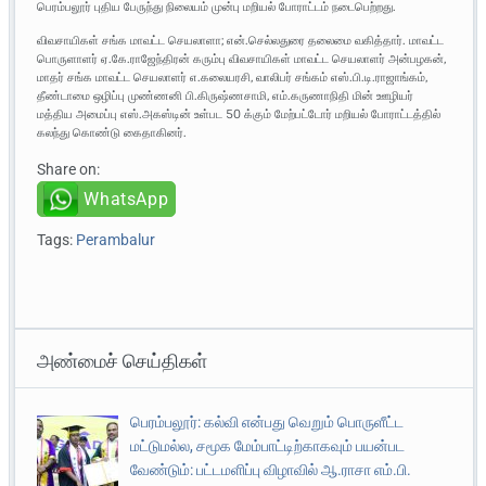
பெரம்பலூர் புதிய பேருந்து நிலையம் முன்பு மறியல் போராட்டம் நடைபெற்றது.
விவசாயிகள் சங்க மாவட்ட செயலாளா; என்.செல்லதுரை தலைமை வகித்தார். மாவட்ட
பொருளாளர் ஏ.கே.ராஜேந்திரன் கரும்பு விவசாயிகள் மாவட்ட செயலாளர் அன்பழகன்,
மாதர் சங்க மாவட்ட செயலாளர் எ.கலையரசி, வாலிபர் சங்கம் எஸ்.பி.டி.ராஜாங்கம்,
தீண்டாமை ஒழிப்பு முண்ணனி பி.கிருஷ்ணசாமி, எம்.கருணாநிதி மின் ஊழியர்
மத்திய அமைப்பு எஸ்.அகஸ்டின் உள்பட 50 க்கும் மேற்பட்டோர் மறியல் போராட்டத்தில்
கலந்து கொண்டு கைதாகினர்.
Share on:
WhatsApp
Tags:
Perambalur
அண்மைச் செய்திகள்
பெரம்பலூர்: கல்வி என்பது வெறும் பொருளீட்ட
மட்டுமல்ல, சமூக மேம்பாட்டிற்காகவும் பயன்பட
வேண்டும்: பட்டமளிப்பு விழாவில் ஆ.ராசா எம்.பி.