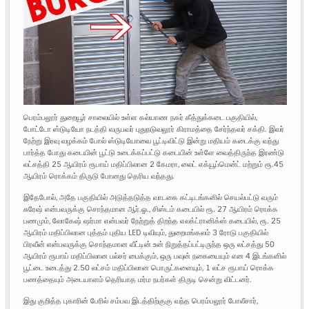
பெரம்பலூர் துறையூர் சாலையில் உள்ள கல்யாண நகர் கீத்துக்கடை பகுதியில்,
போட்டோ ஸ்டுடியோ நடத்தி வருபவர் புதுநடுவலூர் கிராமத்தை சேர்ந்தவர் சக்தி. இவர்
நேற்று இரவு வழக்கம் போல் ஸ்டுடியோவை பூட்டிவிட்டு இன்று மதியம் கடைக்கு வந்து
பார்த்த போது கடையின் பூட்டு உடைக்கப்பட்டு கடையின் உள்ளே வைத்திருந்த இரண்டு
லட்சத்தி 25 ஆயிரம் ரூபாய் மதிப்பிலான 2 கேமரா, லைட் எக்யூப்மென்ட் மற்றும் ரூ.45
ஆயிரம் ரொக்கம் திருடு போனது தெரிய வந்தது.
இதேபோல், அதே பகுதியில் அடுத்தடுத்த வாடகை கட்டிடங்களில் செயல்பட்டு வரும்
சுரேஷ் என்பவருக்கு சொந்தமான ஆர்.ஓ., சிஸ்டம் கடையில் ரூ. 27 ஆயிரம் ரொக்க
பணமும், லோகேஷ் ஷர்மா என்பவர் நேற்றுத் திறந்த எலக்ட்ரானிக்ஸ் கடையில், ரூ. 25
ஆயிரம் மதிப்பிலான புத்தம் புதிய LED டிவியும், துறைமங்கலம் 3 ரோடு பகுதியில்
பிரவீன் என்பவருக்கு சொந்தமான வீட்டின் உன் நிறுத்தப்பட்டிருந்த ஒரு லட்சத்து 50
ஆயிரம் ரூபாய் மதிப்பிலான பல்சர் பைக்கும், ஒரு பவுன் நகையையும் என 4 இடங்களில்
பூட்டை உடைத்து 2.50 லட்சம் மதிப்பிலான பொருட்களையும், 1 லட்ச ரூபாய் ரொக்க
பணத்தையும் அடையாளம் தெரியாத மர்ம நபர்கள் திருடி சென்று விட்டனர்.
இது குறித்த புகாரின் பேரில் சம்பவ இடத்திற்குகு வந்த பெரம்பலூர் போலீசார்,