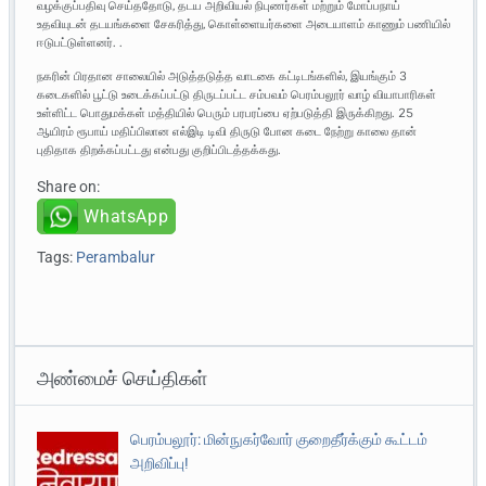
வழக்குப்பதிவு செய்ததோடு, தடய அறிவியல் நிபுணர்கள் மற்றும் மோப்பநாய்
உதவியுடன் தடயங்களை சேகரித்து, கொள்ளையர்களை அடையாளம் காணும் பணியில்
ஈடுபட்டுள்ளனர். .
நகரின் பிரதான சாலையில் அடுத்தடுத்த வாடகை கட்டிடங்களில், இயங்கும் 3
கடைகளில் பூட்டு உடைக்கப்பட்டு திருடப்பட்ட சம்பவம் பெரம்பலூர் வாழ் வியாபாரிகள்
உள்ளிட்ட பொதுமக்கள் மத்தியில் பெரும் பரபரப்பை ஏற்படுத்தி இருக்கிறது. 25
ஆயிரம் ரூபாய் மதிப்பிலான எல்இடி டிவி திருடு போன கடை நேற்று காலை தான்
புதிதாக திறக்கப்பட்டது என்பது குறிப்பிடத்தக்கது.
Share on:
WhatsApp
Tags:
Perambalur
அண்மைச் செய்திகள்
பெரம்பலூர்: மின்நுகர்வோர் குறைதீர்க்கும் கூட்டம்
அறிவிப்பு!